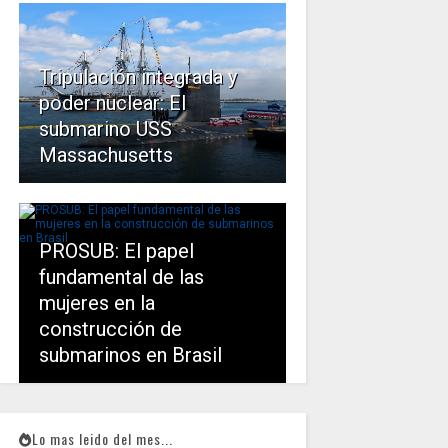
Tripulación integrada y
poder nuclear: El
submarino USS
Massachusetts
PROSUB: El papel
fundamental de las
mujeres en la
construcción de
submarinos en Brasil
Lo mas leido del mes...