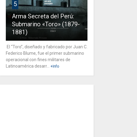
5
Arma Secreta del Perú:
Submarino «Toro» (1879-
1881)
El “Toro”, diseñado y fabricado por Juan C.
Federico Blume, fue el primer submarino
operacional con fines militares de
Latinoamérica desarr...
+Info