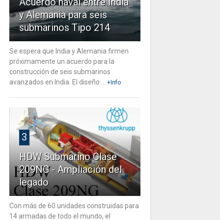
Acuerdo naval entre India
y Alemania para seis
submarinos Tipo 214
Se espera que India y Alemania firmen
próximamente un acuerdo para la
construcción de seis submarinos
avanzados en India. El diseño ...
+Info
3
HDW Submarino Clase
209NG - Ampliación del
legado
Con más de 60 unidades construidas para
14 armadas de todo el mundo, el