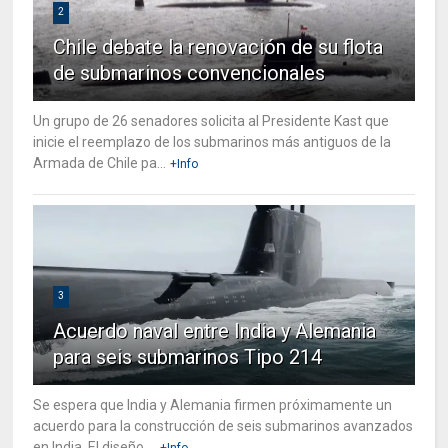
2
Chile debate la renovación de su flota
de submarinos convencionales
Un grupo de 26 senadores solicita al Presidente Kast que
inicie el reemplazo de los submarinos más antiguos de la
Armada de Chile pa...
+Info
3
Acuerdo naval entre India y Alemania
para seis submarinos Tipo 214
Se espera que India y Alemania firmen próximamente un
acuerdo para la construcción de seis submarinos avanzados
en India. El diseño ...
+Info