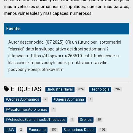
más a vehículos submarinos no tripulados, que son más baratos,
menos vulnerables y más capaces. numerosos.
Fuente:
Autor desconocido. (07:2025). C'è un futuro per i sottomarini
"classici" dato lo sviluppo attivo dei droni sottomarini ?.
it.topwar.ru. https://it.topwar.ru/268510-est-li-buduschee-u-
klassicheskih-podvodnyh-lodok-pri-aktivnom-razvitii-
podvodnyh-bespilotnikov.html
ETIQUETAS:
.Industria Naval
.Tecnologia
324
207
#DronesSubmarinos
#GuerraSubmarina
2
1
#PlataformasAutonomas
1
#VehiculosSubmarinosNoTripulados
Drones
1
18
LUUV
Panorama
Submarinos Diesel
2
157
103