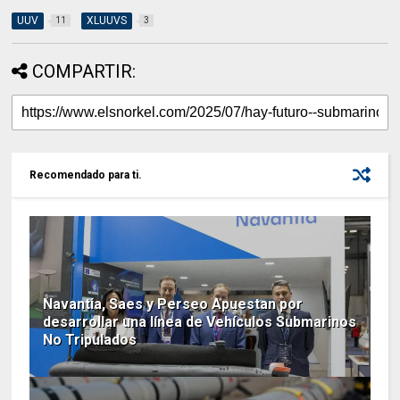
UUV
XLUUVS
11
3
COMPARTIR:
Recomendado para ti.
Navantia, Saes y Perseo Apuestan por
desarrollar una línea de Vehículos Submarinos
No Tripulados