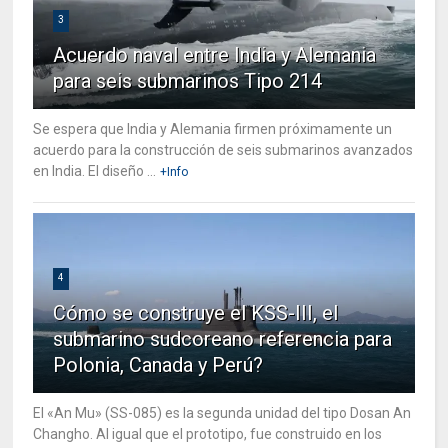
3
Acuerdo naval entre India y Alemania
para seis submarinos Tipo 214
Se espera que India y Alemania firmen próximamente un
acuerdo para la construcción de seis submarinos avanzados
en India. El diseño ...
+Info
4
Cómo se construye el KSS-III, el
submarino sudcoreano referencia para
Polonia, Canada y Perú?
El «An Mu» (SS-085) es la segunda unidad del tipo Dosan An
Changho. Al igual que el prototipo, fue construido en los