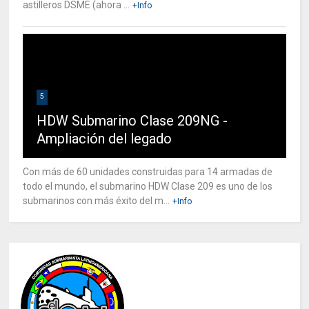
astilleros DSME (ahora ...
+Info
5
HDW Submarino Clase 209NG -
Ampliación del legado
Con más de 60 unidades construidas para 14 armadas de
todo el mundo, el submarino HDW Clase 209 es uno de los
submarinos con más éxito del m...
+Info