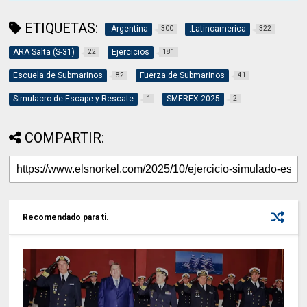
ETIQUETAS:
.Argentina
.Latinoamerica
300
322
ARA Salta (S-31)
Ejercicios
22
181
Escuela de Submarinos
Fuerza de Submarinos
82
41
Simulacro de Escape y Rescate
SMEREX 2025
1
2
COMPARTIR:
Recomendado para ti.