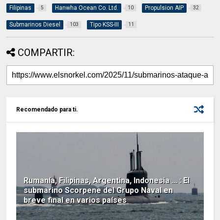
Filipinas
Hanwha Ocean Co. Ltd.
Propulsion AIP
5
10
32
Submarinos Diesel
Tipo KSS-III
103
11
COMPARTIR:
Recomendado para ti.
Rumanía, Filipinas, Argentina, Indonesia ... : El
submarino Scorpene del Grupo Naval en
breve final en varios países