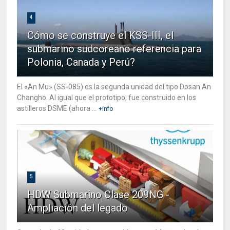
4
Cómo se construye el KSS-III, el
submarino sudcoreano referencia para
Polonia, Canada y Perú?
El «An Mu» (SS-085) es la segunda unidad del tipo Dosan An
Changho. Al igual que el prototipo, fue construido en los
astilleros DSME (ahora ...
+Info
5
HDW Submarino Clase 209NG -
Ampliación del legado