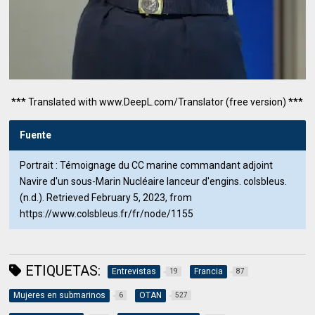
*** Translated with www.DeepL.com/Translator (free version) ***
Fuente
Portrait : Témoignage du CC marine commandant adjoint
Navire d'un sous-Marin Nucléaire lanceur d'engins. colsbleus.
(n.d.). Retrieved February 5, 2023, from
https://www.colsbleus.fr/fr/node/1155
ETIQUETAS:
Entrevistas
Francia
19
87
Mujeres en submarinos
OTAN
6
527