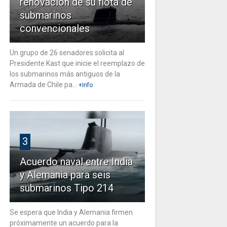
renovación de su flota de
submarinos
convencionales
Un grupo de 26 senadores solicita al
Presidente Kast que inicie el reemplazo de
los submarinos más antiguos de la
Armada de Chile pa...
+Info
3
Acuerdo naval entre India
y Alemania para seis
submarinos Tipo 214
Se espera que India y Alemania firmen
próximamente un acuerdo para la