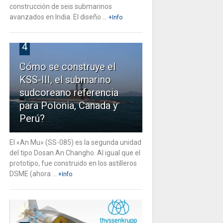
construcción de seis submarinos
avanzados en India. El diseño ...
+Info
4
Cómo se construye el
KSS-III, el submarino
sudcoreano referencia
para Polonia, Canada y
Perú?
El «An Mu» (SS-085) es la segunda unidad
del tipo Dosan An Changho. Al igual que el
prototipo, fue construido en los astilleros
DSME (ahora ...
+Info