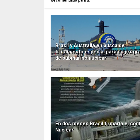
Recomendado para ti.
Brasil y Australia en busca de
tratamiento especial para su prog
de submarino nuclear
En dos meses Brasil firmaría el co
Nuclear