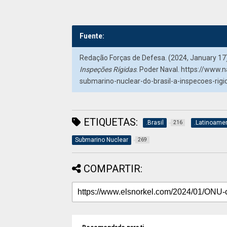
Fuente:
Redação Forças de Defesa. (2024, January 17
Inspeções Rígidas
. Poder Naval. https://www.
submarino-nuclear-do-brasil-a-inspecoes-rigi
ETIQUETAS:
.Brasil
.Latinoame
216
Submarino Nuclear
269
COMPARTIR: