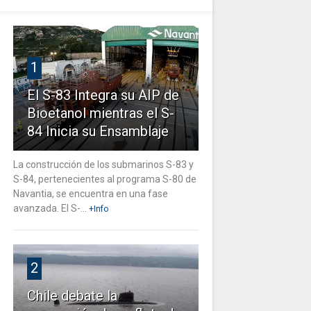
1
El S-83 Integra su AIP de
Bioetanol mientras el S-
84 Inicia su Ensamblaje
La construcción de los submarinos S-83 y
S-84, pertenecientes al programa S-80 de
Navantia, se encuentra en una fase
avanzada. El S-...
+Info
2
Chile debate la