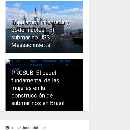
Tripulación integrada y
poder nuclear: El
submarino USS
Massachusetts
PROSUB: El papel
fundamental de las
mujeres en la
construcción de
submarinos en Brasil
Lo mas leido del mes...