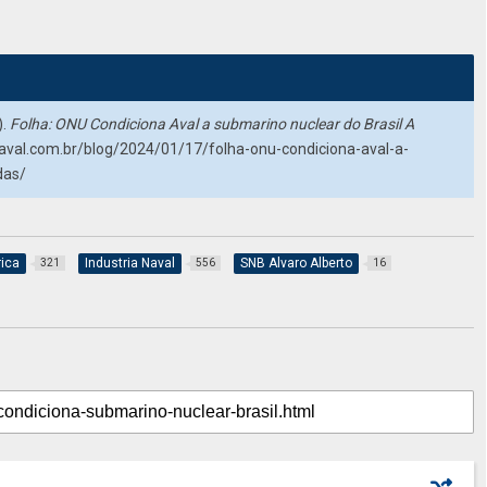
).
Folha: ONU Condiciona Aval a submarino nuclear do Brasil A
naval.com.br/blog/2024/01/17/folha-onu-condiciona-aval-a-
das/
rica
Industria Naval
SNB Alvaro Alberto
321
556
16