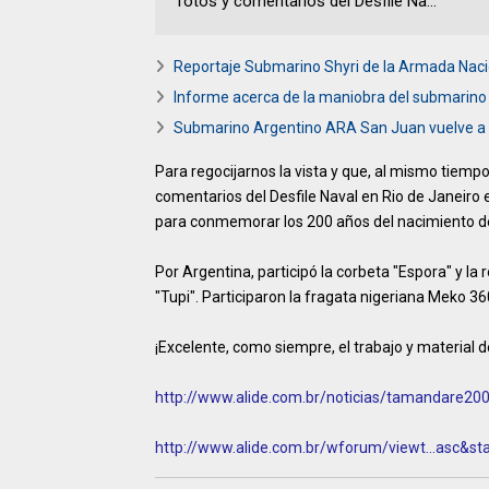
fotos y comentarios del Desfile Na...
Reportaje Submarino Shyri de la Armada Naci
Informe acerca de la maniobra del submarino 
Submarino Argentino ARA San Juan vuelve a e
Para regocijarnos la vista y que, al mismo tiemp
comentarios del Desfile Naval en Rio de Janeiro
para conmemorar los 200 años del nacimiento de
Por Argentina, participó la corbeta "Espora" y la
"Tupi". Participaron la fragata nigeriana Meko 36
¡Excelente, como siempre, el trabajo y material d
http://www.alide.com.br/noticias/tamandare20
http://www.alide.com.br/wforum/viewt...asc&sta