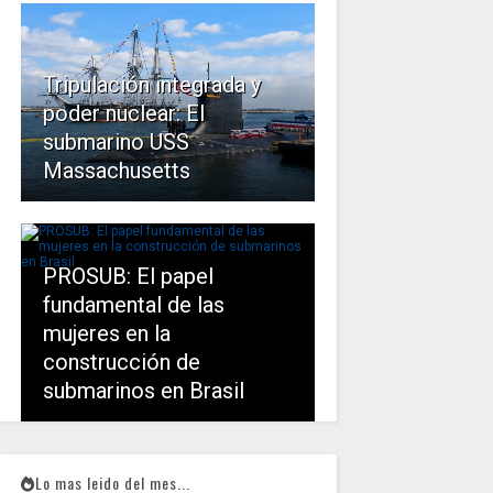
Tripulación integrada y
poder nuclear: El
submarino USS
Massachusetts
PROSUB: El papel
fundamental de las
mujeres en la
construcción de
submarinos en Brasil
Lo mas leido del mes...