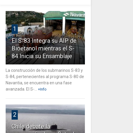
1
El S-83 Integra su AIP de
Bioetanol mientras el S-
84 Inicia su Ensamblaje
La construcción de los submarinos S-83 y
S-84, pertenecientes al programa S-80 de
Navantia, se encuentra en una fase
avanzada. El S-...
+Info
2
Chile debate la