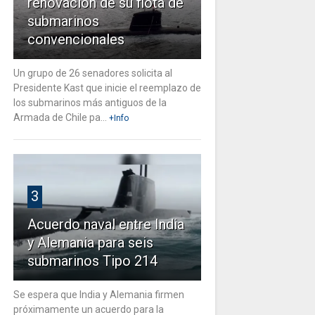
renovación de su flota de
submarinos
convencionales
Un grupo de 26 senadores solicita al
Presidente Kast que inicie el reemplazo de
los submarinos más antiguos de la
Armada de Chile pa...
+Info
3
Acuerdo naval entre India
y Alemania para seis
submarinos Tipo 214
Se espera que India y Alemania firmen
próximamente un acuerdo para la