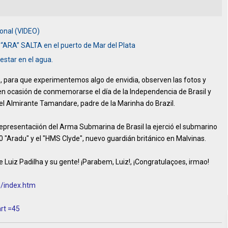
onal (VIDEO)
“ARA” SALTA en el puerto de Mar del Plata
star en el agua.
o, para que experimentemos algo de envidia, observen las fotos y
 en ocasión de conmemorarse el día de la Independencia de Brasil y
l Almirante Tamandare, padre de la Marinha do Brazil.
 representaciión del Arma Submarina de Brasil la ejerció el submarino
0 "Aradu" y el "HMS Clyde", nuevo guardián británico en Malvinas.
e Luiz Padilha y su gente! ¡Parabem, Luiz!, ¡Congratulaçoes, irmao!
0/index.htm
rt =45