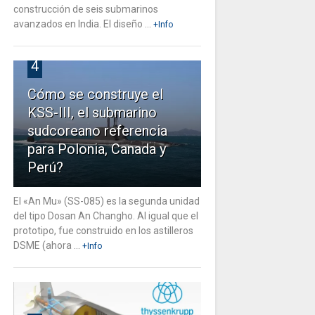
construcción de seis submarinos
avanzados en India. El diseño ...
+Info
4
Cómo se construye el
KSS-III, el submarino
sudcoreano referencia
para Polonia, Canada y
Perú?
El «An Mu» (SS-085) es la segunda unidad
del tipo Dosan An Changho. Al igual que el
prototipo, fue construido en los astilleros
DSME (ahora ...
+Info