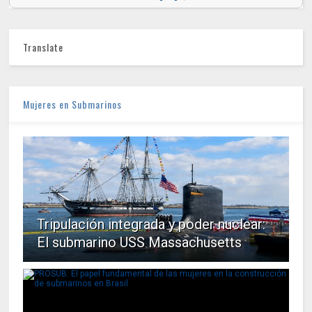
Translate
Mujeres en Submarinos
Tripulación integrada y poder nuclear:
El submarino USS Massachusetts