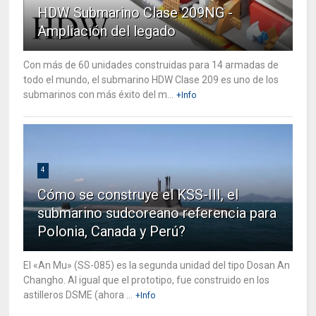
HDW Submarino Clase 209NG -
Ampliación del legado
Con más de 60 unidades construidas para 14 armadas de
todo el mundo, el submarino HDW Clase 209 es uno de los
submarinos con más éxito del m...
+Info
4
Cómo se construye el KSS-III, el
submarino sudcoreano referencia para
Polonia, Canada y Perú?
El «An Mu» (SS-085) es la segunda unidad del tipo Dosan An
Changho. Al igual que el prototipo, fue construido en los
astilleros DSME (ahora ...
+Info