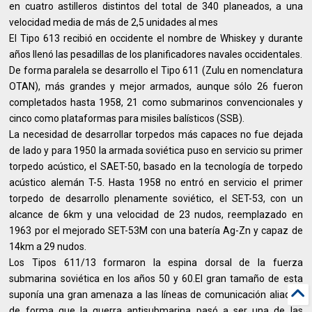
en cuatro astilleros distintos del total de 340 planeados, a una
velocidad media de más de 2,5 unidades al mes
El Tipo 613 recibió en occidente el nombre de Whiskey y durante
años llenó las pesadillas de los planificadores navales occidentales.
De forma paralela se desarrollo el Tipo 611 (Zulu en nomenclatura
OTAN), más grandes y mejor armados, aunque sólo 26 fueron
completados hasta 1958, 21 como submarinos convencionales y
cinco como plataformas para misiles balísticos (SSB).
La necesidad de desarrollar torpedos más capaces no fue dejada
de lado y para 1950 la armada soviética puso en servicio su primer
torpedo acústico, el SAET-50, basado en la tecnología de torpedo
acústico alemán T-5. Hasta 1958 no entró en servicio el primer
torpedo de desarrollo plenamente soviético, el SET-53, con un
alcance de 6km y una velocidad de 23 nudos, reemplazado en
1963 por el mejorado SET-53M con una batería Ag-Zn y capaz de
14km a 29 nudos.
Los Tipos 611/13 formaron la espina dorsal de la fuerza
submarina soviética en los años 50 y 60.El gran tamaño de esta
suponía una gran amenaza a las líneas de comunicación aliadas,
de forma que la guerra antisubmarina pasó a ser una de las