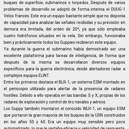
buques de superficie, submarinos o torpedos. Después de varios
problemas de desarrollo se adoptó de forma interina el DUUG-1
Velox francés. Este era un equipo bastante simple que no disponía
de capacidad para analizar las señales recibidas y su precisión en
demora era limitada, del orden de 20º, ya que sólo empleaba
cuatro hidrófonos situados en la vela. Sin embargo, funcionaba
bien y prácticamente todos los Guppies recibieron este equipo.
Ya durante la guerra el submarino había demostrado ser una
excelente plataforma para tareas de inteligencia, de forma que
después de la misma se desarrollaron diversos equipos
específicos para la guerra electrónica, desde alertadores radar a
complejos equipos ELINT.
Entre los primeros destaca el BLR-1, un sistema ESM montado en
el periscopio utilizado para alertar de la presencia de radares
hostiles. Debido a ello operaba en las bandas S y X, propias de los
radares de exploración y control de tiro navales y aéreos.
Los Guppy también montaron el conocido WLR-1, un equipo ESM
que portaron la gran mayoría de los buques de la USN construidos
en los años 50 y 60. Era un equipo muy sensible pero poco
automatizado, lo que le restaba eficacia y velocidad de respuesta.