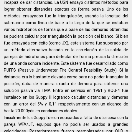
incapaz de dar distancias. La USN ensayó distintos métodos para
lograr obtener distancias exactas de forma pasiva. Uno de los
métodos ensayados fue la triangulación, usando la longitud del
submarino como línea de base a lo largo de la que se instaban
varios hidrófonos de forma que a base de las demoras obtenidas
se pudiera calcular por triangulación la posición del blanco. Si bien
fue ensayada con éxito (como JX), este sistema fue superado por
un método alternativo basado en la correlación de la salida de
parejas de hidrófonos para detectar de forma precisa la dirección
de una onda sonora incidente. Este sistema fue desarrollado como
PUFFS (Passive Underwater Fire Control Feasibility Study). Si la
distancia era lo bastante elevada como para no poder triangular la
posición, daba de manera exacta de demora para obtener una
solución pasiva vía TMA. Entró en servicio en 1961 y BQG-4 fue
instalado en los Guppy III logrando calcular distancias y demoras
con un error del 5% y 0,1º respectivamente con un alcance de
hasta 20.000yds en condiciones ideales.
Inicialmente los Guppy fueron equipados a falta de otra cosa con la
pareja WFA/JT, equipos que no podía ser usados a grandes
velocidades. Posteriormente fueron reemplazados por QHB o