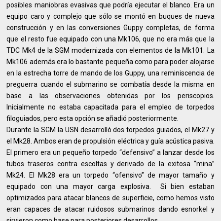
posibles maniobras evasivas que podría ejecutar el blanco. Era un
equipo caro y complejo que sólo se montó en buques de nueva
construcción y en las conversiones Guppy completas, de forma
que el resto fue equipado con una Mk106, que no era más que la
TDC Mk4 de la SGM modernizada con elementos de la Mk101. La
Mk106 además era lo bastante pequeña como para poder alojarse
en la estrecha torre de mando de los Guppy, una reminiscencia de
preguerra cuando el submarino se combatía desde la misma en
base a las observaciones obtenidas por los periscopios.
Inicialmente no estaba capacitada para el empleo de torpedos
filoguiados, pero esta opción se añadió posteriormente.
Durante la SGM la USN desarrolló dos torpedos guiados, el Mk27 y
el Mk28. Ambos eran de propulsión eléctrica y guía acústica pasiva.
El primero era un pequeño torpedo “defensivo” a lanzar desde los
tubos traseros contra escoltas y derivado de la exitosa “mina”
Mk24. El Mk28 era un torpedo “ofensivo” de mayor tamaño y
equipado con una mayor carga explosiva. Si bien estaban
optimizados para atacar blancos de superficie, como hemos visto
eran capaces de atacar ruidosos submarinos dando esnorkel y
sirvieron como base para posteriores desarrollos.