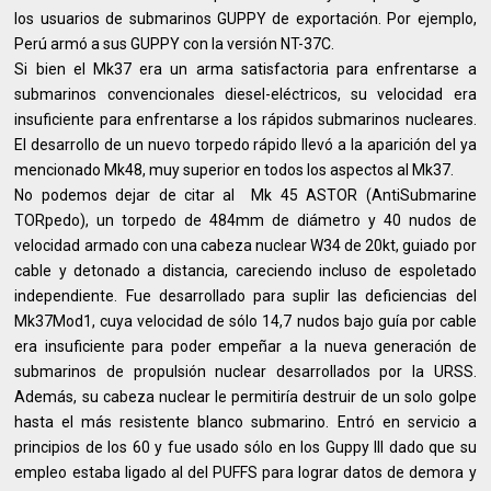
los usuarios de submarinos GUPPY de exportación. Por ejemplo,
Perú armó a sus GUPPY con la versión NT-37C.
Si bien el Mk37 era un arma satisfactoria para enfrentarse a
submarinos convencionales diesel-eléctricos, su velocidad era
insuficiente para enfrentarse a los rápidos submarinos nucleares.
El desarrollo de un nuevo torpedo rápido llevó a la aparición del ya
mencionado Mk48, muy superior en todos los aspectos al Mk37.
No podemos dejar de citar al Mk 45 ASTOR (AntiSubmarine
TORpedo), un torpedo de 484mm de diámetro y 40 nudos de
velocidad armado con una cabeza nuclear W34 de 20kt, guiado por
cable y detonado a distancia, careciendo incluso de espoletado
independiente. Fue desarrollado para suplir las deficiencias del
Mk37Mod1, cuya velocidad de sólo 14,7 nudos bajo guía por cable
era insuficiente para poder empeñar a la nueva generación de
submarinos de propulsión nuclear desarrollados por la URSS.
Además, su cabeza nuclear le permitiría destruir de un solo golpe
hasta el más resistente blanco submarino. Entró en servicio a
principios de los 60 y fue usado sólo en los Guppy III dado que su
empleo estaba ligado al del PUFFS para lograr datos de demora y