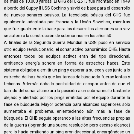
de más de 10.000 yardas. El GHG del U-2513 fue montado en 1949
a bordo del Guppy II USS Cochino y sirvió de base para el desarrollo
de nuevos sonares pasivos. La tecnología básica del GHG fue
igualmente adoptada por Francia y la Unión Soviética, mientras
que fue igualmente la base para los desarrollos alemanes una vez
se autorizó la construcción de submarinos en los años 50.
A finales de la Segunda Guerra Mundial la USN puso en servicio
otro equipo revolucionario, el sonar activo panorámico QHB. Hasta
entonces todos los equipos activos eran del tipo direccional,
emitiendo energía sonora en forma de estrechos haces. Este
sistema obligaba a emitir un ping y esperar a su eco y eso junto a lo
estrecho del haz hacía que las tareas de búsqueda fueran lentas y
tediosas. Además daba la posibilidad de escapar antes de que el
barrido del sonar alcanzara la posición a un submarino lo bastante
alejado y alertado por los pings emitidos por el equipo durante la
fase de búsqueda. Mayor potencia para alcances superiores sólo
aumentaba el problema, enlenteciendo aún más la fase de
búsqueda. El QHB seguía operando a las altas frecuencias propias
de la guerra (logrando una buena resolución pero escaso alcance)
pero lo hacía emitiendo un ping omnidireccional, encargándose un