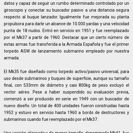
datos y capaz de seguir un rumbo determinado controlado por un
giroscopio y conectar su buscador pasivo a una distancia segura
respecto al buque lanzador. Igualmente fue mejorada su planta
propulsora para darle un alcance de 10.000 yardas y una velocidad
punta de 18 nudos. Entró en servicio en 1951 y fue reemplazado
por el Mk37 a partir de 1960. Destacar que un cierto número de
estas armas fue transferida a la Armada Española y fue el primer
torpedo ASW de lanzamiento submarino empleado por nuestra
armada.
El Mk35 fue diseñado como torpedo activo/pasivo universal, para
uso desde submarinos y buques de superficie, aunque su tamaño
final, con 533mm de diámetro y casi 800kg de peso excluyó el
vector aéreo. Pese a haber suspendido su evaluación previa,
comenzó a ser producido en serie en 1949 con un buscador de
nuevo diseño. Un total de 400 unidades fueron construidas hasta
1952 y estuvo en servicio hasta 1960 a bordo de destructores y
submarinos cuando fue reemplazado por el Mk37.
Una versión aligerada y de menor tamaño, denominada Mk41, fue