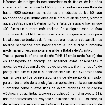
Informes de inteligencia norteamericanos de finales de los años
cuarenta afirmaban que la URSS podría contar con una flota de
hasta 2000 submarinos modernos a mediados de los 60, aún
reconociendo que limitaciones en la producción de goma, plomo y
agua destilada para baterías junto a falta de espacio hacían que
400 fuera un número más realista. En cualquier caso, la flota
submarina de la URSS se erigía así como una gran amenaza para
los aliados occidentales de forma que era necesario desarrollar los
medios necesarios para hacer frente a una fuerza submarina
moderna en un escenario similar al de la Batalla del Atlántico.
Tras la guerra la oficina de diseño TsKB-18 (más tarde Rubin) sita
en Leningrado se encargó de absorber estas enseñanzas y
aplicarlas en el desarrollo de nuevos proyectos. El primer diseño de
postguerra fue el Tipo 614, básicamente un Tipo XXI sovietizado
que, si bien no fue completado, sirvió de elemento dinamizador
para el desarrollo de tecnologías con aplicación en la construcción
submarina como nuevos tipos de acero, técnicas de soldadura
eléctrica y otras. Estas tuvieron su aplicación en el proyecto 613,
una modernización del Proyecto 608 iniciado en 1942. Los trabajos
de rediseño comenzaron en 1946 e incluyeron un nuevo diseño de