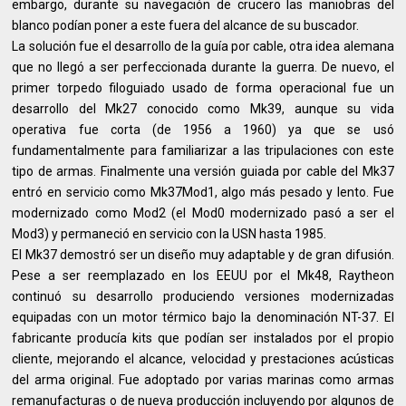
embargo, durante su navegación de crucero las maniobras del
blanco podían poner a este fuera del alcance de su buscador.
La solución fue el desarrollo de la guía por cable, otra idea alemana
que no llegó a ser perfeccionada durante la guerra. De nuevo, el
primer torpedo filoguiado usado de forma operacional fue un
desarrollo del Mk27 conocido como Mk39, aunque su vida
operativa fue corta (de 1956 a 1960) ya que se usó
fundamentalmente para familiarizar a las tripulaciones con este
tipo de armas. Finalmente una versión guiada por cable del Mk37
entró en servicio como Mk37Mod1, algo más pesado y lento. Fue
modernizado como Mod2 (el Mod0 modernizado pasó a ser el
Mod3) y permaneció en servicio con la USN hasta 1985.
El Mk37 demostró ser un diseño muy adaptable y de gran difusión.
Pese a ser reemplazado en los EEUU por el Mk48, Raytheon
continuó su desarrollo produciendo versiones modernizadas
equipadas con un motor térmico bajo la denominación NT-37. El
fabricante producía kits que podían ser instalados por el propio
cliente, mejorando el alcance, velocidad y prestaciones acústicas
del arma original. Fue adoptado por varias marinas como armas
remanufacturas o de nueva producción incluyendo por algunos de