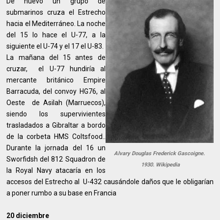
De nuevo un grupo de
submarinos cruza el Estrecho
hacia el Mediterráneo. La noche
del 15 lo hace el U-77, a la
siguiente el U-74 y el 17 el U-83.
La mañana del 15 antes de
cruzar, el U-77 hundiría al
mercante británico Empire
Barracuda, del convoy HG76, al
Oeste de Asilah (Marruecos),
siendo los supervivientes
trasladados a Gibraltar a bordo
de la corbeta HMS Coltsfood..
Durante la jornada del 16 un
Alvary Douglas Frederick Gascoigne.
Sworfidsh del 812 Squadron de
1930. Wikipedia
la Royal Navy atacaría en los
accesos del Estrecho al U-432 causándole daños que le obligarían
a poner rumbo a su base en Francia
20 diciembre