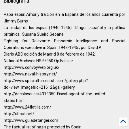
Bibliografía
Papá espía: Amor y traición en la España de los años cuarenta por
Jimmy Burns
La ciudad de los espías (1940-1945): Tánger español y la política
británica. Susana Sueiro Seoane
Fighting for Relevante Economic Intelligence and Special
Operations Executive in Spain 1943-1945., por David A.
Diario ABC edición de Madrid 8 de febrero de 1942
National Archives HS 6/950 Op Falaise
http://www.convoyweb.org.uk/
http://www.naval-history.net/
http://www.specialforcesroh.com/gallery.php?
do=view_image&id=21612&gal=gallery
http://docplayer.es/4319350-Fiscal-agent-of-the-united-
states.html
http://www.24flotilla.com/
http://uboat.net/
http://www.guiadetanger.com
The factual list of nazis protected by Spain.