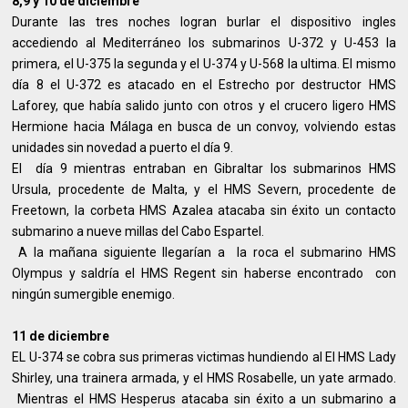
8,9 y 10 de diciembre
Durante las tres noches logran burlar el dispositivo ingles
accediendo al Mediterráneo los submarinos U-372 y U-453 la
primera, el U-375 la segunda y el U-374 y U-568 la ultima. El mismo
día 8 el U-372 es atacado en el Estrecho por destructor HMS
Laforey, que había salido junto con otros y el crucero ligero HMS
Hermione hacia Málaga en busca de un convoy, volviendo estas
unidades sin novedad a puerto el día 9.
El día 9 mientras entraban en Gibraltar los submarinos HMS
Ursula, procedente de Malta, y el HMS Severn, procedente de
Freetown, la corbeta HMS Azalea atacaba sin éxito un contacto
submarino a nueve millas del Cabo Espartel.
A la mañana siguiente llegarían a la roca el submarino HMS
Olympus y saldría el HMS Regent sin haberse encontrado con
ningún sumergible enemigo.
11 de diciembre
EL U-374 se cobra sus primeras victimas hundiendo al El HMS Lady
Shirley, una trainera armada, y el HMS Rosabelle, un yate armado.
Mientras el HMS Hesperus atacaba sin éxito a un submarino a