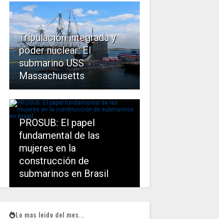
Tripulación integrada y
poder nuclear: El
submarino USS
Massachusetts
PROSUB: El papel
fundamental de las
mujeres en la
construcción de
submarinos en Brasil
Lo mas leido del mes...