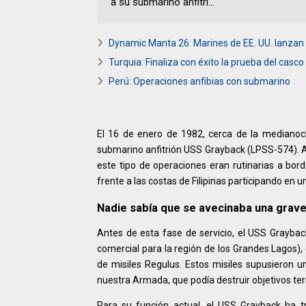
a su submarino anfitri...
Dynamic Manta 26: Marines de EE. UU. lanzan
Turquia: Finaliza con éxito la prueba del cas
Perú: Operaciones anfibias con submarino
El 16 de enero de 1982, cerca de la medianoche
submarino anfitrión USS Grayback (LPSS-574). A
este tipo de operaciones eran rutinarias a b
frente a las costas de Filipinas participando en u
Nadie sabía que se avecinaba una grave
Antes de esta fase de servicio, el USS Grayba
comercial para la región de los Grandes Lagos),
de misiles Regulus. Estos misiles supusieron u
nuestra Armada, que podía destruir objetivos ter
Para su función actual, el USS Grayback ha 