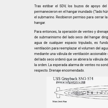
Tras estibar el SDV, los buzos de apoyo del
permanecieron en el hangar inundado ("lado húme
el submarino. Recibieron permiso para cerrar la p
hangar.
Para entonces, la operación de venteo y drenaje 
de submarinismo del lado seco del hangar dirig
agua de cualquier espacio tripulado, es fund
ventilación para reemplazar el volumen del agua
mediante una válvula de ventilación accionable 
del lado seco ordenó que se abriera la válvula d
la orden. La esperada alarma de venteo no sonó
respecto. Drenaje encomendado.