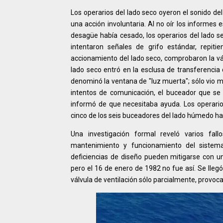
Los operarios del lado seco oyeron el sonido d
una acción involuntaria. Al no oír los informes 
desagüe había cesado, los operarios del lado s
intentaron señales de grifo estándar, repiti
accionamiento del lado seco, comprobaron la válvu
lado seco entró en la esclusa de transferencia
denominó la ventana de "luz muerta"; sólo vio m
intentos de comunicación, el buceador que s
informó de que necesitaba ayuda. Los operario
cinco de los seis buceadores del lado húmedo h
Una investigación formal reveló varios fal
mantenimiento y funcionamiento del sistem
deficiencias de diseño pueden mitigarse con u
pero el 16 de enero de 1982 no fue así. Se lleg
válvula de ventilación sólo parcialmente, provoca