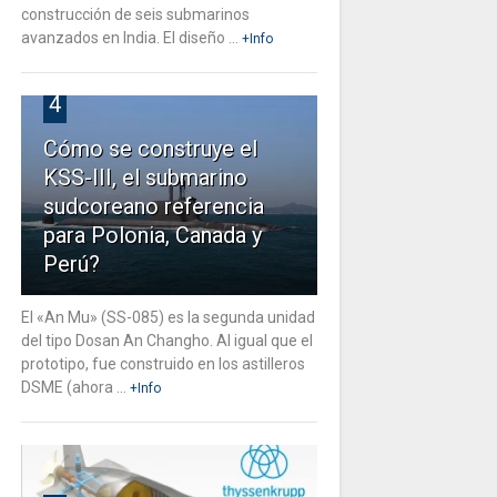
construcción de seis submarinos
avanzados en India. El diseño ...
+Info
4
Cómo se construye el
KSS-III, el submarino
sudcoreano referencia
para Polonia, Canada y
Perú?
El «An Mu» (SS-085) es la segunda unidad
del tipo Dosan An Changho. Al igual que el
prototipo, fue construido en los astilleros
DSME (ahora ...
+Info