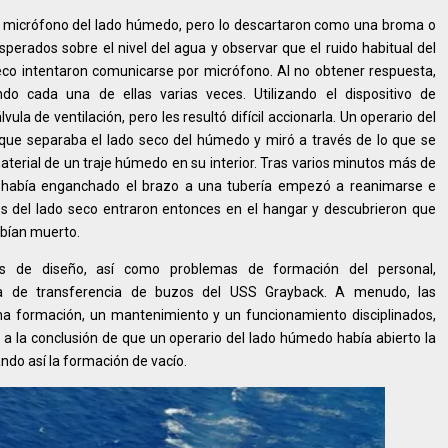
el micrófono del lado húmedo, pero lo descartaron como una broma o
esperados sobre el nivel del agua y observar que el ruido habitual del
eco intentaron comunicarse por micrófono. Al no obtener respuesta,
endo cada una de ellas varias veces. Utilizando el dispositivo de
la de ventilación, pero les resultó difícil accionarla. Un operario del
 que separaba el lado seco del húmedo y miró a través de lo que se
aterial de un traje húmedo en su interior. Tras varios minutos más de
e había enganchado el brazo a una tubería empezó a reanimarse e
s del lado seco entraron entonces en el hangar y descubrieron que
abían muerto.
los de diseño, así como problemas de formación del personal,
a de transferencia de buzos del USS Grayback. A menudo, las
na formación, un mantenimiento y un funcionamiento disciplinados,
ó a la conclusión de que un operario del lado húmedo había abierto la
ndo así la formación de vacío.