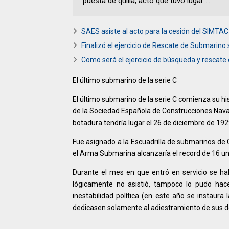
puesta de quilla, acto que tuvo lugar ...
SAES asiste al acto para la cesión del SIMTA
Finalizó el ejercicio de Rescate de Submarino
Como será el ejercicio de búsqueda y rescat
El último submarino de la serie C
El último submarino de la serie C comienza su hist
de la Sociedad Española de Construcciones Nava
botadura tendría lugar el 26 de diciembre de 192
Fue asignado a la Escuadrilla de submarinos de
el Arma Submarina alcanzaría el record de 16 u
Durante el mes en que entró en servicio se hab
lógicamente no asistió, tampoco lo pudo hace
inestabilidad política (en este año se instaura
dedicasen solamente al adiestramiento de sus d