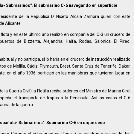
ola- Submarinos". El submarino C-6 navegando en superficie
Presidente de la República D. Niceto Alcalá Zamora quién con este
de Alicante.
 flota y en este último año realizó en compañía del C-3 un crucero de
uertos de Bizzerta, Alejandría, Haifa, Rodas, Salónica, El Pireo,
itual y no participa, si lo haría en el crucero de instrucción realizado
ertos de Melilla, Cádiz, Plymouth, Brest, Santa Cruz de Tenerife, Dakar,
nte, en el año 1936, participó en las maniobras que tuvieron lugar en
 la Guerra Civil) la Flotilla recibe ordenes del Ministro de Marina Giral
edir el transporte de tropas a la Península. Así las cosas el C-6
arina de la guerra.
 Española- Submarinos". Submarino C-6 en dique seco
ero Carnero el submarino se dirige a su cuadrante asignado, las