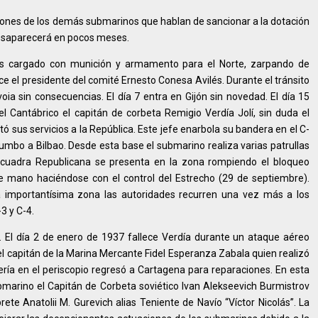
iones de los demás submarinos que hablan de sancionar a la dotación
o desaparecerá en pocos meses.
es cargado con munición y armamento para el Norte, zarpando de
e el presidente del comité Ernesto Conesa Avilés. Durante el tránsito
oia sin consecuencias. El día 7 entra en Gijón sin novedad. El día 15
l Cantábrico el capitán de corbeta Remigio Verdía Jolí, sin duda el
 sus servicios a la República. Este jefe enarbola su bandera en el C-
umbo a Bilbao. Desde esta base el submarino realiza varias patrullas
Escuadra Republicana se presenta en la zona rompiendo el bloqueo
de mano haciéndose con el control del Estrecho (29 de septiembre).
a importantísima zona las autoridades recurren una vez más a los
3 y C-4.
. El día 2 de enero de 1937 fallece Verdía durante un ataque aéreo
l capitán de la Marina Mercante Fidel Esperanza Zabala quien realizó
ría en el periscopio regresó a Cartagena para reparaciones. En esta
bmarino el Capitán de Corbeta soviético Ivan Alekseevich Burmistrov
ete Anatolii M. Gurevich alias Teniente de Navío “Víctor Nicolás”. La