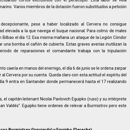
tuando cortos escrutinios con el periscopio. Esta labor se veía
bmarino. Varios miembros de la dotación fueron substituidos a petición
ó decepcionante, pese a haber localizado al Cervera no consigue
idad elevada a la que navega el buque nacional. Para colmo de males
r en Bilbao el día 12. Esa misma mañana un ataque de la Legión Cóndor
zar una bomba el cañón de cubierta. Estas graves averías inutilizan la
riodo de reparaciones el comandante trabaja con la tripulación
to caería en manos del enemigo, el día 6 de junio se le ordena zarpar
r al Cervera por su cuenta. Queda claro con esta actitud el espíritu del
 día 9 entra en Santander donde permanecerá hasta el 17 realizando
el capitán leitenant Nicolai Pavlovich Eguipko (ruso) y su intérprete
n Valdés”. Eguipko tiene ordenes de relevar a Burmistrov pero este
icos Burmistrov (Izquierda) y Eguipko (Derecha).