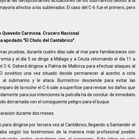
jorar las decepcionantes actuaciones de los submarinos debido a la
ayoría afectos a los sublevados. El caso del C-6 fue el primero, pero
o Quevedo Carmona. Crucero Nacional
a apodado "El Chulo del Cantábrico".
s pruebas, durante cuatro días sale al mar para familiarizarse con
premia y el día 5 se dirige a Málaga y a Ceuta retornando el día 11 a
 C-6. Deberá dirigirse a Palma de Mallorca para efectuar ataques al
. El soviético una vez situado decide permanecer al acecho a cota
e al submarino y le ataca. Burmistrov desciende para evitar las
mparo de la noche el C-6 sale a superficie para revisar los daños que
amente para sus intenciones la patrulla ha de concluir de inmediato
do derramada con el consiguiente peligro para el buque.
paración durante dos meses.
o para dirigirse por tercera vez al Cantábrico, llegando a Santander el
aba según los testimonios de la manera más profesional posible