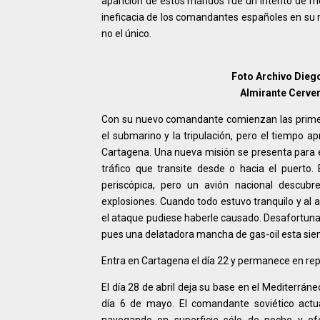
aparición de estos mandos fue un intento de me
ineficacia de los comandantes españoles en su m
no el único.
Foto Archivo Dieg
Almirante Cerver
Con su nuevo comandante comienzan las primera
el submarino y la tripulación, pero el tiempo a
Cartagena. Una nueva misión se presenta para el
tráfico que transite desde o hacia el puerto
periscópica, pero un avión nacional descubr
explosiones. Cuando todo estuvo tranquilo y al a
el ataque pudiese haberle causado. Desafortunad
pues una delatadora mancha de gas-oil esta sien
Entra en Cartagena el día 22 y permanece en re
El día 28 de abril deja su base en el Mediterráne
día 6 de mayo. El comandante soviético actu