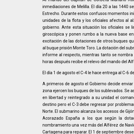
inmediaciones de Melilla. El día 20 a las 1440 se
Estrecho. Durante estos confusos momentos inici
unidades de la flota y los oficiales afectos al 
gobierno. Ante esta situación los oficiales se 
giroscópica y ponen rumbo a la nueva base en
excitación de las dotaciones de otros buques que
al buque prisión Monte Toro. La dotación del su
informe al respecto, mientras tanto se nombr
horas después recibe el relevo del mando del A
El día 1 de agosto el C-4 le hace entrega al C-6 d
A primeros de agosto el Gobierno decide enviar 
zona ejercen los buques de los sublevados. Se asi
en libertad y reintegrado a su unidad el com
destino pero el C-3 debe regresar por problemas
Norte. El submarino alcanza los accesos de Gijón
Acorazado España a los que según la dotaci
nombramiento una vez más del Alférez de Navío
Cartagena para reparar. El 1 de septiembre de