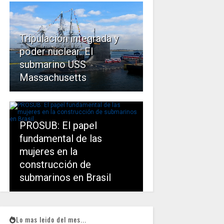
Tripulación integrada y
poder nuclear: El
submarino USS
Massachusetts
PROSUB: El papel
fundamental de las
mujeres en la
construcción de
submarinos en Brasil
Lo mas leido del mes...