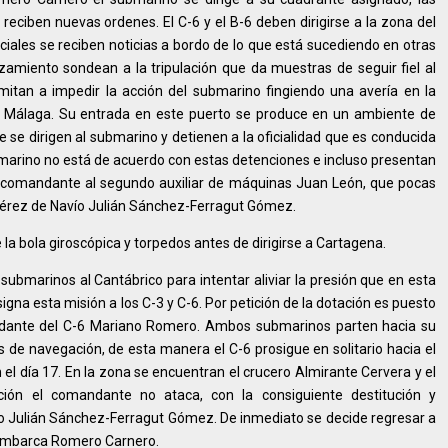
 reciben nuevas ordenes. El C-6 y el B-6 deben dirigirse a la zona del
ales se reciben noticias a bordo de lo que está sucediendo en otras
alzamiento sondean a la tripulación que da muestras de seguir fiel al
limitan a impedir la acción del submarino fingiendo una avería en la
 Málaga. Su entrada en este puerto se produce en un ambiente de
 se dirigen al submarino y detienen a la oficialidad que es conducida
bmarino no está de acuerdo con estas detenciones e incluso presentan
a comandante al segundo auxiliar de máquinas Juan León, que pocas
lférez de Navío Julián Sánchez-Ferragut Gómez.
e la bola giroscópica y torpedos antes de dirigirse a Cartagena.
submarinos al Cantábrico para intentar aliviar la presión que en esta
gna esta misión a los C-3 y C-6. Por petición de la dotación es puesto
andante del C-6 Mariano Romero. Ambos submarinos parten hacia su
 de navegación, de esta manera el C-6 prosigue en solitario hacia el
 el día 17. En la zona se encuentran el crucero Almirante Cervera y el
ón el comandante no ataca, con la consiguiente destitución y
 Julián Sánchez-Ferragut Gómez. De inmediato se decide regresar a
sembarca Romero Carnero.