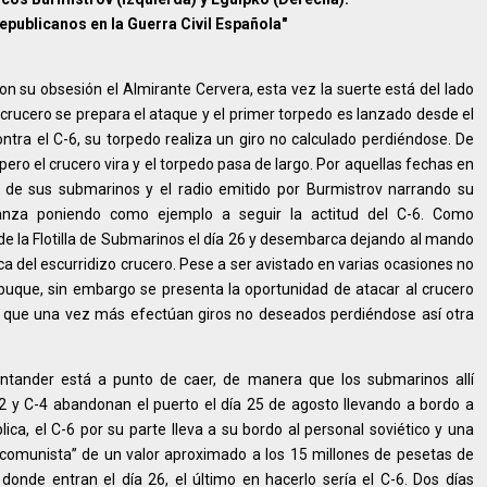
epublicanos en la Guerra Civil Española"
on su obsesión el Almirante Cervera, esta vez la suerte está del lado
l crucero se prepara el ataque y el primer torpedo es lanzado desde el
ntra el C-6, su torpedo realiza un giro no calculado perdiéndose. De
ero el crucero vira y el torpedo pasa de largo. Por aquellas fechas en
de sus submarinos y el radio emitido por Burmistrov narrando su
nza poniendo como ejemplo a seguir la actitud del C-6. Como
la Flotilla de Submarinos el día 26 y desembarca dejando al mando
a del escurridizo crucero. Pese a ser avistado en varias ocasiones no
buque, sin embargo se presenta la oportunidad de atacar al crucero
s que una vez más efectúan giros no deseados perdiéndose así otra
ntander está a punto de caer, de manera que los submarinos allí
-2 y C-4 abandonan el puerto el día 25 de agosto llevando a bordo a
lica, el C-6 por su parte lleva a su bordo al personal soviético y una
o comunista” de un valor aproximado a los 15 millones de pesetas de
donde entran el día 26, el último en hacerlo sería el C-6. Dos días