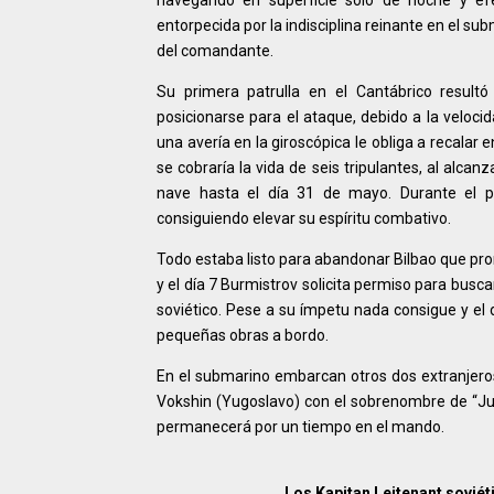
navegando en superficie sólo de noche y efec
entorpecida por la indisciplina reinante en el su
del comandante.
Su primera patrulla en el Cantábrico result
posicionarse para el ataque, debido a la veloc
una avería en la giroscópica le obliga a recala
se cobraría la vida de seis tripulantes, al alcan
nave hasta el día 31 de mayo. Durante el pe
consiguiendo elevar su espíritu combativo.
Todo estaba listo para abandonar Bilbao que pron
y el día 7 Burmistrov solicita permiso para busca
soviético. Pese a su ímpetu nada consigue y el
pequeñas obras a bordo.
En el submarino embarcan otros dos extranjeros, 
Vokshin (Yugoslavo) con el sobrenombre de “Jua
permanecerá por un tiempo en el mando.
Los Kapitan Leitenant soviét