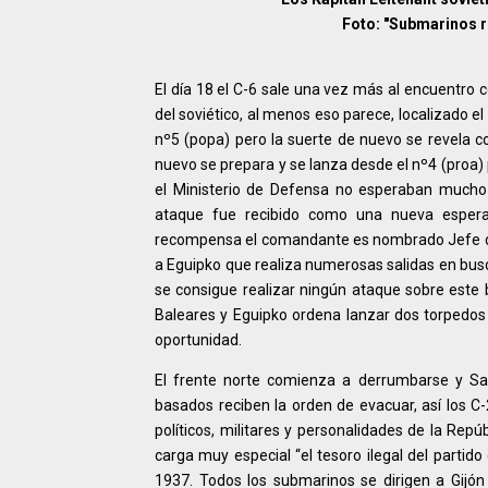
Foto: "Submarinos r
El día 18 el C-6 sale una vez más al encuentro c
del soviético, al menos eso parece, localizado e
nº5 (popa) pero la suerte de nuevo se revela co
nuevo se prepara y se lanza desde el nº4 (proa) p
el Ministerio de Defensa no esperaban mucho 
ataque fue recibido como una nueva espera
recompensa el comandante es nombrado Jefe de 
a Eguipko que realiza numerosas salidas en busc
se consigue realizar ningún ataque sobre este 
Baleares y Eguipko ordena lanzar dos torpedo
oportunidad.
El frente norte comienza a derrumbarse y Sa
basados reciben la orden de evacuar, así los C
políticos, militares y personalidades de la Repúb
carga muy especial “el tesoro ilegal del partid
1937. Todos los submarinos se dirigen a Gijón 