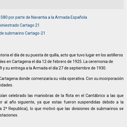
C S80 por parte de Navantia a la Armada Española
 siniestrado Cartago 21
e de submarino Cartago-21
oria el día de su puesta de quilla, acto que tuvo lugar en los astilleros
les en Cartagena el día 12 de febrero de 1925. La ceremonia de
9 y su entrega a la Armada el día 27 de septiembre de 1930.
 Cartagena donde comenzaría su vida operativa. Con su incorporación
nidades.
ían celebrado las maniobras de la flota en el Cantábrico a las que
r al año siguiente, ya que estas fueron suspendidas debido a la
 la 2ª Republica), lo que motivó que las divisiones de submarinos se
otaciones.