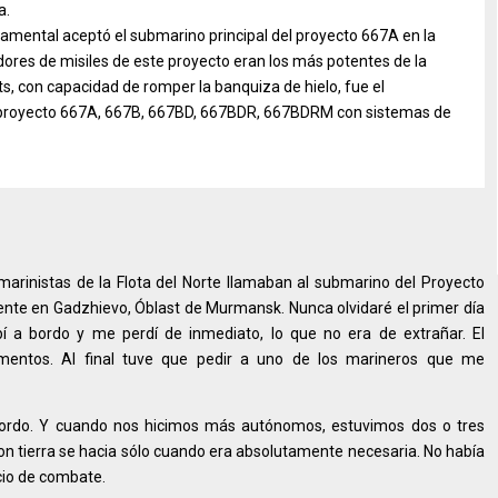
a.
amental aceptó el submarino principal del proyecto 667A en la
res de misiles de este proyecto eran los más potentes de la
s, con capacidad de romper la banquiza de hielo, fue el
l proyecto 667A, 667B, 667BD, 667BDR, 667BDRM con sistemas de
marinistas de la Flota del Norte llamaban al submarino del Proyecto
te en Gadzhievo, Óblast de Murmansk. Nunca olvidaré el primer día
bí a bordo y me perdí de inmediato, lo que no era de extrañar. El
entos. Al final tuve que pedir a uno de los marineros que me
a bordo. Y cuando nos hicimos más autónomos, estuvimos dos o tres
n tierra se hacia sólo cuando era absolutamente necesaria. No había
icio de combate.