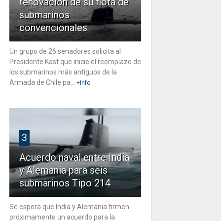
renovación de su flota de
submarinos
convencionales
Un grupo de 26 senadores solicita al
Presidente Kast que inicie el reemplazo de
los submarinos más antiguos de la
Armada de Chile pa...
+Info
3
Acuerdo naval entre India
y Alemania para seis
submarinos Tipo 214
Se espera que India y Alemania firmen
próximamente un acuerdo para la