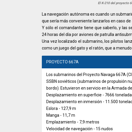
El K-210 del proyecto
La navegación autónoma es cuando un submarino e
que sería más conveniente lanzarlos en caso de c
Y sólo el comandante tiene que saberlo, y las s
24 horas del día por aviones de patrulla antisub
Una vez localizado el submarino, los pilotos la
como un juego del gato y el ratón, que a menudo 
PROYECTO 667A
Los submarinos del Proyecto Navaga 667A (Cl
SSBN soviéticos (submarinos de propulsión nuc
bordo). Estuvieron en servicio en la Armada 
Desplazamiento en superficie - 7666 tonelada
Desplazamiento en inmersión - 11.500 tonela
Eslora - 127,9 m
Manga - 11,7 m
Emplazamiento - 7,9 metros
Velocidad de navegación - 15 nudos