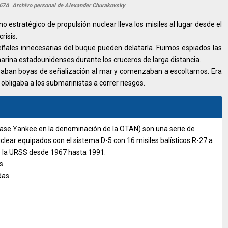
 667A Archivo personal de Alexander Churakovsky
stratégico de propulsión nuclear lleva los misiles al lugar desde el
risis.
eñales innecesarias del buque pueden delatarla. Fuimos espiados las
marina estadounidenses durante los cruceros de larga distancia.
nzaban boyas de señalización al mar y comenzaban a escoltarnos. Era
obligaba a los submarinistas a correr riesgos.
ase Yankee en la denominación de la OTAN) son una serie de
lear equipados con el sistema D-5 con 16 misiles balísticos R-27 a
de la URSS desde 1967 hasta 1991.
s
das