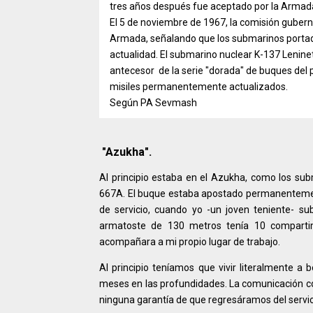
tres años después fue aceptado por la Armad
El 5 de noviembre de 1967, la comisión gubern
Armada, señalando que los submarinos portado
actualidad. El submarino nuclear K-137 Leninet
antecesor de la serie "dorada" de buques de
misiles permanentemente actualizados.
Según PA Sevmash
"Azukha".
Al principio estaba en el Azukha, como los sub
667A. El buque estaba apostado permanentemen
de servicio, cuando yo -un joven teniente- su
armatoste de 130 metros tenía 10 compartim
acompañara a mi propio lugar de trabajo.
Al principio teníamos que vivir literalmente 
meses en las profundidades. La comunicación co
ninguna garantía de que regresáramos del serv