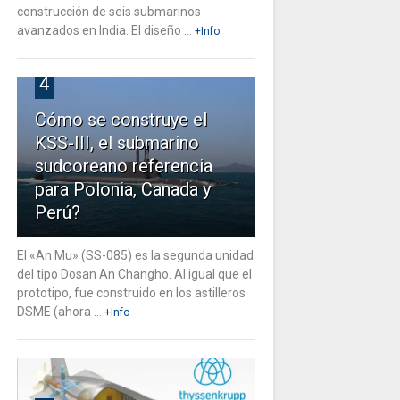
construcción de seis submarinos
avanzados en India. El diseño ...
+Info
4
Cómo se construye el
KSS-III, el submarino
sudcoreano referencia
para Polonia, Canada y
Perú?
El «An Mu» (SS-085) es la segunda unidad
del tipo Dosan An Changho. Al igual que el
prototipo, fue construido en los astilleros
DSME (ahora ...
+Info