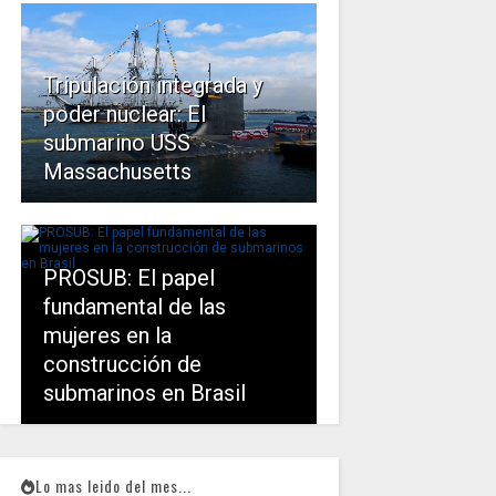
Tripulación integrada y
poder nuclear: El
submarino USS
Massachusetts
PROSUB: El papel
fundamental de las
mujeres en la
construcción de
submarinos en Brasil
Lo mas leido del mes...