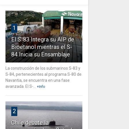
1
El S-83 Integra su AIP de
Bioetanol mientras el S-
84 Inicia su Ensamblaje
La construcción de los submarinos S-83 y
S-84, pertenecientes al programa S-80 de
Navantia, se encuentra en una fase
avanzada. El S-...
+Info
2
Chile debate la