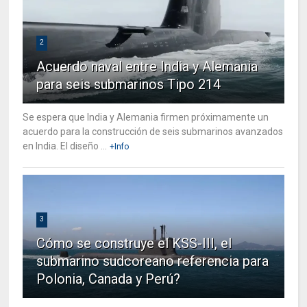
2
Acuerdo naval entre India y Alemania
para seis submarinos Tipo 214
Se espera que India y Alemania firmen próximamente un
acuerdo para la construcción de seis submarinos avanzados
en India. El diseño ...
+Info
3
Cómo se construye el KSS-III, el
submarino sudcoreano referencia para
Polonia, Canada y Perú?