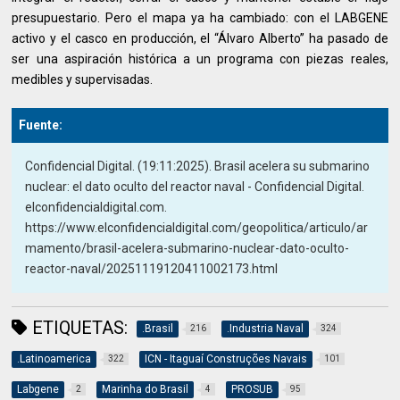
presupuestario. Pero el mapa ya ha cambiado: con el LABGENE
activo y el casco en producción, el “Álvaro Alberto” ha pasado de
ser una aspiración histórica a un programa con piezas reales,
medibles y supervisadas.
Fuente:
Confidencial Digital. (19:11:2025). Brasil acelera su submarino
nuclear: el dato oculto del reactor naval - Confidencial Digital.
elconfidencialdigital.com.
https://www.elconfidencialdigital.com/geopolitica/articulo/ar
mamento/brasil-acelera-submarino-nuclear-dato-oculto-
reactor-naval/20251119120411002173.html
ETIQUETAS:
.Brasil
.Industria Naval
216
324
.Latinoamerica
ICN - Itaguaí Construções Navais
322
101
Labgene
Marinha do Brasil
PROSUB
2
4
95