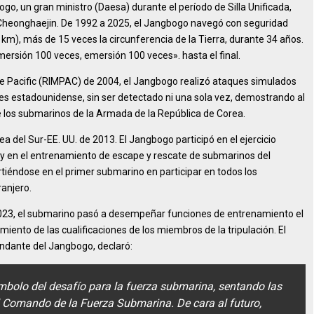
o, un gran ministro (Daesa) durante el período de Silla Unificada,
Cheonghaejin. De 1992 a 2025, el Jangbogo navegó con seguridad
), más de 15 veces la circunferencia de la Tierra, durante 34 años.
ersión 100 veces, emersión 100 veces». hasta el final.
the Pacific (RIMPAC) de 2004, el Jangbogo realizó ataques simulados
es estadounidense, sin ser detectado ni una sola vez, demostrando al
 los submarinos de la Armada de la República de Corea.
ea del Sur-EE. UU. de 2013. El Jangbogo participó en el ejercicio
 y en el entrenamiento de escape y rescate de submarinos del
tiéndose en el primer submarino en participar en todos los
ranjero.
2023, el submarino pasó a desempeñar funciones de entrenamiento el
ento de las cualificaciones de los miembros de la tripulación. El
ndante del Jangbogo, declaró:
ímbolo del desafío para la fuerza submarina, sentando las
l Comando de la Fuerza Submarina. De cara al futuro,