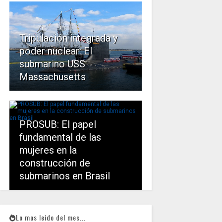
Tripulación integrada y
poder nuclear: El
submarino USS
Massachusetts
PROSUB: El papel
fundamental de las
mujeres en la
construcción de
submarinos en Brasil
Lo mas leido del mes...