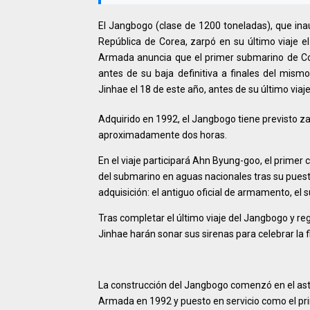
El Jangbogo (clase de 1200 toneladas), que ina
República de Corea, zarpó en su último viaje el
Armada anuncia que el primer submarino de Core
antes de su baja definitiva a finales del mis
Jinhae el 18 de este año, antes de su último viaj
Adquirido en 1992, el Jangbogo tiene previsto zar
aproximadamente dos horas.
En el viaje participará Ahn Byung-goo, el primer 
del submarino en aguas nacionales tras su puesta
adquisición: el antiguo oficial de armamento, el s
Tras completar el último viaje del Jangbogo y re
Jinhae harán sonar sus sirenas para celebrar la f
La construcción del Jangbogo comenzó en el asti
Armada en 1992 y puesto en servicio como el pri