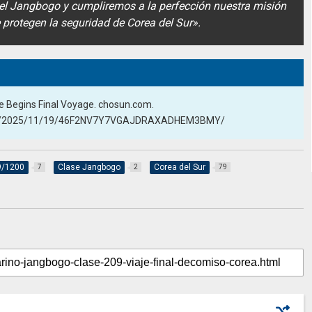
del Jangbogo y cumpliremos a la perfección nuestra misión
protegen la seguridad de Corea del Sur».
e Begins Final Voyage. chosun.com.
l-en/2025/11/19/46F2NV7Y7VGAJDRAXADHEM3BMY/
9/1200
Clase Jangbogo
Corea del Sur
7
2
79