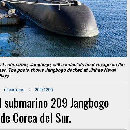
t submarine, Jangbogo, will conduct its final voyage on the
 year. The photo shows Jangbogo docked at Jinhae Naval
/Navy
decomisos
209/1200
del submarino 209 Jangbogo
de Corea del Sur.