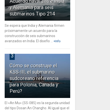
Acuerdo naval entre India
y Alemania para seis
submarinos Tipo 214
Se espera que India y Alemania firmen
próximamente un acuerdo para la
construcción de seis submarinos
avanzados en India. El diseño ...
+Info
3
Cómo se construye el
KSS-III, el submarino
sudcoreano referencia
para Polonia, Canada y
Perú?
El «An Mu» (SS-085) es la segunda unidad
del tipo Dosan An Changho. Al igual que el