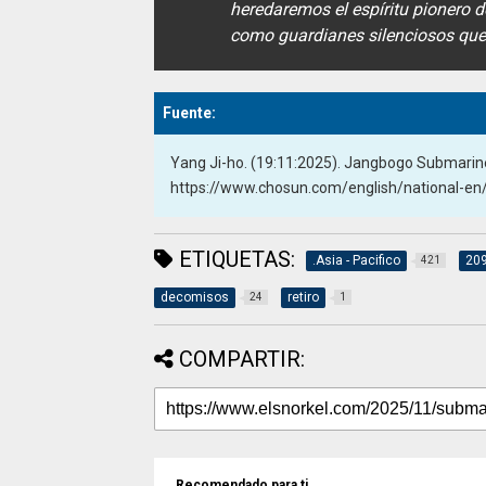
heredaremos el espíritu pionero 
como guardianes silenciosos que 
Fuente:
Yang Ji-ho. (19:11:2025). Jangbogo Submarin
https://www.chosun.com/english/nationa
ETIQUETAS:
.Asia - Pacifico
20
421
decomisos
retiro
24
1
COMPARTIR:
Recomendado para ti.