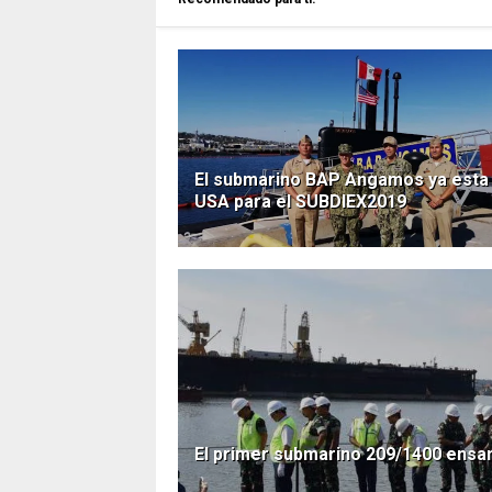
El submarino BAP Angamos ya esta
USA para el SUBDIEX2019
El primer submarino 209/1400 ensa