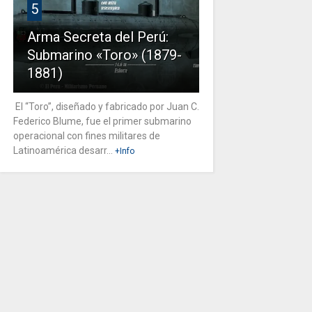
5
Arma Secreta del Perú:
Submarino «Toro» (1879-
1881)
El “Toro”, diseñado y fabricado por Juan C.
Federico Blume, fue el primer submarino
operacional con fines militares de
Latinoamérica desarr...
+Info