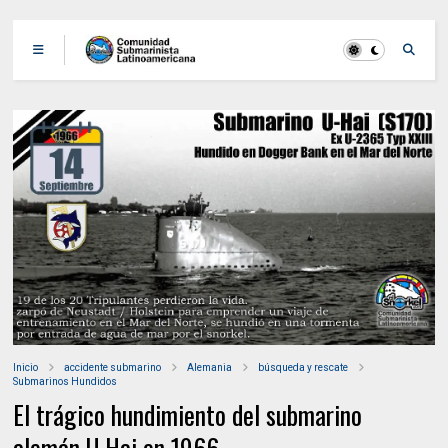
Inicio
accidente submarino
Alemania
búsqueda y rescate
Submarinos Hundidos
El trágico hundimiento del submarino
alemán U Hai en 1966