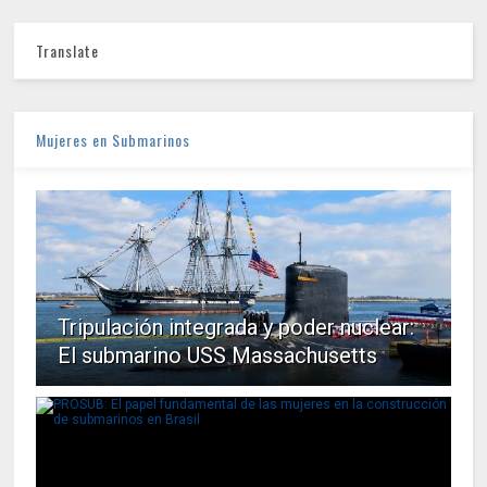
Translate
Mujeres en Submarinos
Tripulación integrada y poder nuclear:
El submarino USS Massachusetts