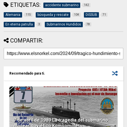
ETIQUETAS:
accidente submarino
142
Alemania
búsqueda y rescate
DISSUB
115
104
71
En eterna patrulla
Submarinos Hundidos
3
78
COMPARTIR:
Recomendado para ti.
7 de abril de 1989 La tragedia del submarino
nuclear soviético Komsomolets