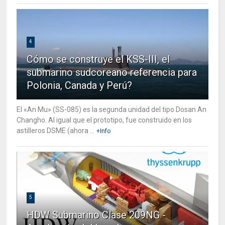
4
Cómo se construye el KSS-III, el
submarino sudcoreano referencia para
Polonia, Canada y Perú?
El «An Mu» (SS-085) es la segunda unidad del tipo Dosan An
Changho. Al igual que el prototipo, fue construido en los
astilleros DSME (ahora ...
+Info
5
HDW Submarino Clase 209NG -