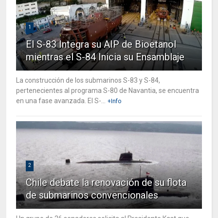
1
El S-83 Integra su AIP de Bioetanol
mientras el S-84 Inicia su Ensamblaje
La construcción de los submarinos S-83 y S-84,
pertenecientes al programa S-80 de Navantia, se encuentra
en una fase avanzada. El S-...
+Info
2
Chile debate la renovación de su flota
de submarinos convencionales