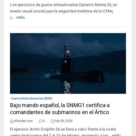
Los ejercicios de guerra antisubmarina Dynamic Manta 26, un
evento anual crucial para la seguridad marítima de la OTAN,
c...
+Info
.Guerra Antisubmarina (ASW)
Bajo mando español, la SNMG1 certifica a
comandantes de submarinos en el Ártico
elSnorkel.com
0
Feb 09, 2026
El ejercicio Arctic Dolphin 26 se lleva a cabo frente a la costa
oeste de Noruega del 2 al 13 de febrero, reuniendo a las...
+Info