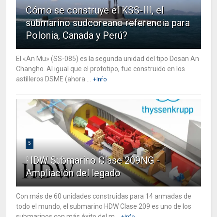
Cómo se construye el KSS-III, el
submarino sudcoreano referencia para
Polonia, Canada y Perú?
El «An Mu» (SS-085) es la segunda unidad del tipo Dosan An
Changho. Al igual que el prototipo, fue construido en los
astilleros DSME (ahora ...
+Info
5
HDW Submarino Clase 209NG -
Ampliación del legado
Con más de 60 unidades construidas para 14 armadas de
todo el mundo, el submarino HDW Clase 209 es uno de los
submarinos con más éxito del m...
+Info