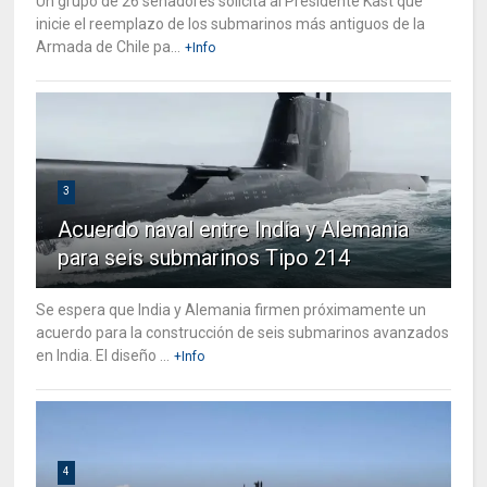
Un grupo de 26 senadores solicita al Presidente Kast que
inicie el reemplazo de los submarinos más antiguos de la
Armada de Chile pa...
+Info
3
Acuerdo naval entre India y Alemania
para seis submarinos Tipo 214
Se espera que India y Alemania firmen próximamente un
acuerdo para la construcción de seis submarinos avanzados
en India. El diseño ...
+Info
4