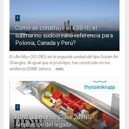
4
Cómo se construye el KSS-III, el
submarino sudcoreano referencia para
Polonia, Canada y Perú?
El «An Mu» (SS-085) es la segunda unidad del tipo Dosan An
Changho. Al igual que el prototipo, fue construido en los
astilleros DSME (ahora ...
+Info
5
HDW Submarino Clase 209NG -
Ampliación del legado