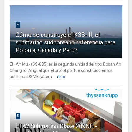
4
Cómo se construye el KSS-III, el
submarino sudcoreano referencia para
Polonia, Canada y Perú?
El «An Mu» (SS-085) es la segunda unidad del tipo Dosan An
Changho. Al igual que el prototipo, fue construido en los
astilleros DSME (ahora ...
+Info
5
HDW Submarino Clase 209NG -