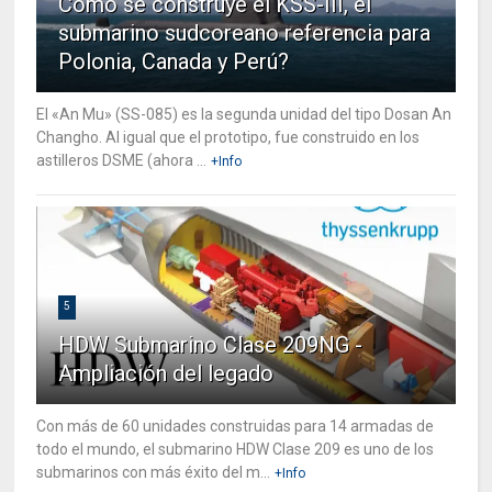
Cómo se construye el KSS-III, el
submarino sudcoreano referencia para
Polonia, Canada y Perú?
El «An Mu» (SS-085) es la segunda unidad del tipo Dosan An
Changho. Al igual que el prototipo, fue construido en los
astilleros DSME (ahora ...
+Info
5
HDW Submarino Clase 209NG -
Ampliación del legado
Con más de 60 unidades construidas para 14 armadas de
todo el mundo, el submarino HDW Clase 209 es uno de los
submarinos con más éxito del m...
+Info