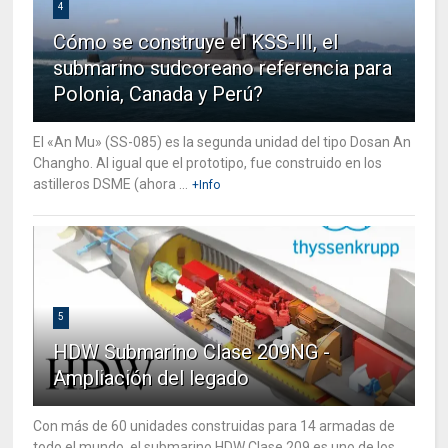
4
Cómo se construye el KSS-III, el
submarino sudcoreano referencia para
Polonia, Canada y Perú?
El «An Mu» (SS-085) es la segunda unidad del tipo Dosan An
Changho. Al igual que el prototipo, fue construido en los
astilleros DSME (ahora ...
+Info
5
HDW Submarino Clase 209NG -
Ampliación del legado
Con más de 60 unidades construidas para 14 armadas de
todo el mundo, el submarino HDW Clase 209 es uno de los