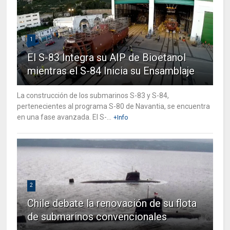
1
El S-83 Integra su AIP de Bioetanol
mientras el S-84 Inicia su Ensamblaje
La construcción de los submarinos S-83 y S-84,
pertenecientes al programa S-80 de Navantia, se encuentra
en una fase avanzada. El S-...
+Info
2
Chile debate la renovación de su flota
de submarinos convencionales