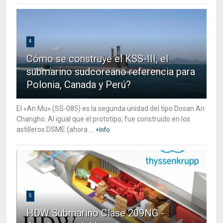
4
Cómo se construye el KSS-III, el
submarino sudcoreano referencia para
Polonia, Canada y Perú?
El «An Mu» (SS-085) es la segunda unidad del tipo Dosan An
Changho. Al igual que el prototipo, fue construido en los
astilleros DSME (ahora ...
+Info
5
HDW Submarino Clase 209NG -