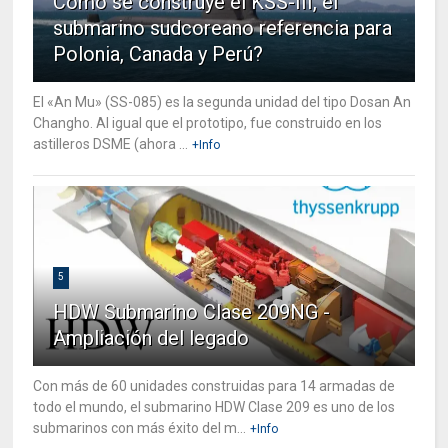
Cómo se construye el KSS-III, el
submarino sudcoreano referencia para
Polonia, Canada y Perú?
El «An Mu» (SS-085) es la segunda unidad del tipo Dosan An
Changho. Al igual que el prototipo, fue construido en los
astilleros DSME (ahora ...
+Info
5
HDW Submarino Clase 209NG -
Ampliación del legado
Con más de 60 unidades construidas para 14 armadas de
todo el mundo, el submarino HDW Clase 209 es uno de los
submarinos con más éxito del m...
+Info