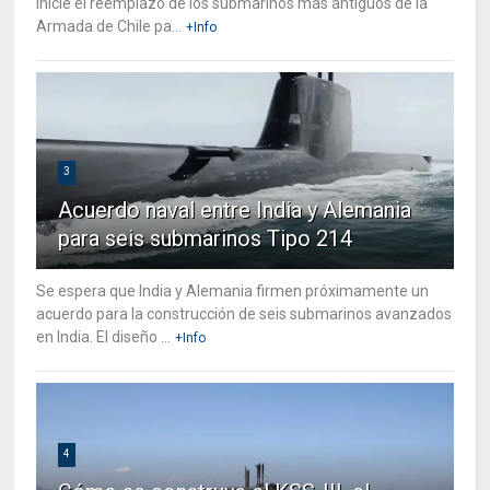
inicie el reemplazo de los submarinos más antiguos de la
Armada de Chile pa...
+Info
3
Acuerdo naval entre India y Alemania
para seis submarinos Tipo 214
Se espera que India y Alemania firmen próximamente un
acuerdo para la construcción de seis submarinos avanzados
en India. El diseño ...
+Info
4