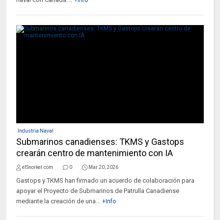
+Info
.Industria Naval
Submarinos canadienses: TKMS y Gastops
crearán centro de mantenimiento con IA
elSnorkel.com
0
Mar 20, 2026
Gastops y TKMS han firmado un acuerdo de colaboración para
apoyar el Proyecto de Submarinos de Patrulla Canadiense
mediante la creación de una...
+Info