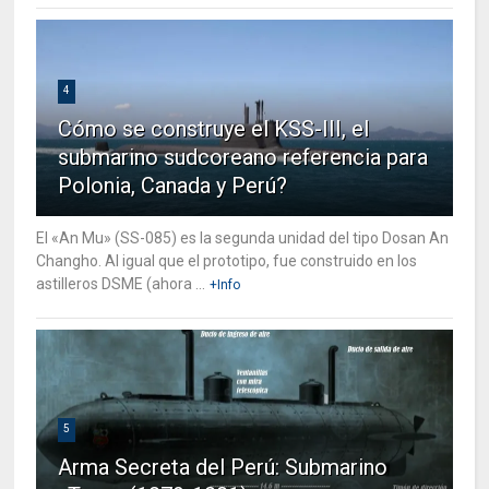
4
Cómo se construye el KSS-III, el
submarino sudcoreano referencia para
Polonia, Canada y Perú?
El «An Mu» (SS-085) es la segunda unidad del tipo Dosan An
Changho. Al igual que el prototipo, fue construido en los
astilleros DSME (ahora ...
+Info
5
Arma Secreta del Perú: Submarino