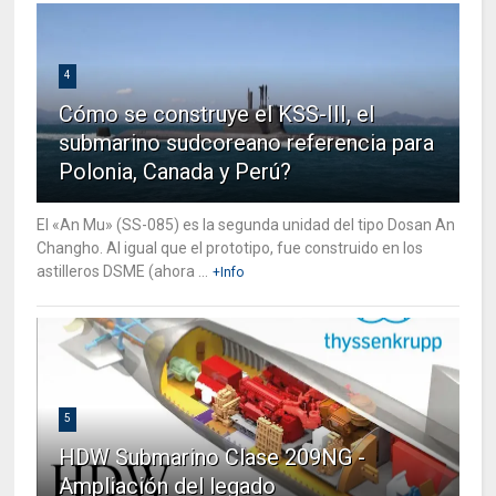
4
Cómo se construye el KSS-III, el
submarino sudcoreano referencia para
Polonia, Canada y Perú?
El «An Mu» (SS-085) es la segunda unidad del tipo Dosan An
Changho. Al igual que el prototipo, fue construido en los
astilleros DSME (ahora ...
+Info
5
HDW Submarino Clase 209NG -
Ampliación del legado