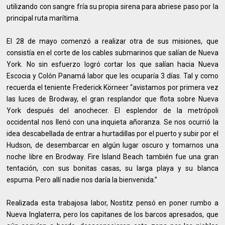
utilizando con sangre fría su propia sirena para abriese paso por la
principal ruta marítima.
El 28 de mayo comenzó a realizar otra de sus misiones, que
consistía en el corte de los cables submarinos que salían de Nueva
York. No sin esfuerzo logró cortar los que salían hacia Nueva
Escocia y Colón Panamá labor que les ocuparía 3 días. Tal y como
recuerda el teniente Frederick Körneer “avistamos por primera vez
las luces de Brodway, el gran resplandor que flota sobre Nueva
York después del anochecer. El esplendor de la metrópoli
occidental nos llenó con una inquieta añoranza. Se nos ocurrió la
idea descabellada de entrar a hurtadillas por el puerto y subir por el
Hudson, de desembarcar en algún lugar oscuro y tomarnos una
noche libre en Brodway. Fire Island Beach también fue una gran
tentación, con sus bonitas casas, su larga playa y su blanca
espuma. Pero allí nadie nos daría la bienvenida.”
Realizada esta trabajosa labor, Nostitz pensó en poner rumbo a
Nueva Inglaterra, pero los capitanes de los barcos apresados, que