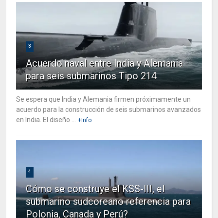
3
Acuerdo naval entre India y Alemania
para seis submarinos Tipo 214
Se espera que India y Alemania firmen próximamente un
acuerdo para la construcción de seis submarinos avanzados
en India. El diseño ...
+Info
4
Cómo se construye el KSS-III, el
submarino sudcoreano referencia para
Polonia, Canada y Perú?