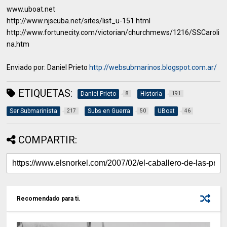
www.uboat.net
http://www.njscuba.net/sites/list_u-151.html
http://www.fortunecity.com/victorian/churchmews/1216/SSCaroli
na.htm
Enviado por: Daniel Prieto
http://websubmarinos.blogspot.com.ar/
ETIQUETAS:
Daniel Prieto
Historia
8
191
Ser Submarinista
Subs en Guerra
UBoat
217
50
46
COMPARTIR:
Recomendado para ti.