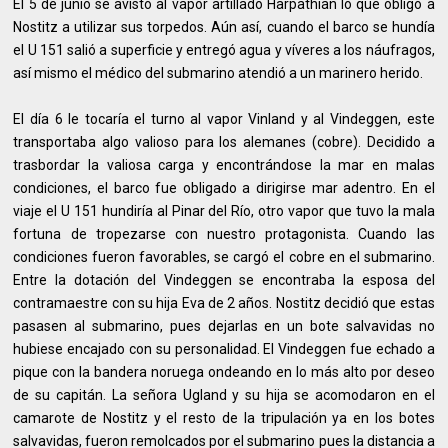
El 5 de junio se avistó al vapor artillado Harpathian lo que obligó a
Nostitz a utilizar sus torpedos. Aún así, cuando el barco se hundía
el U 151 salió a superficie y entregó agua y víveres a los náufragos,
así mismo el médico del submarino atendió a un marinero herido.
El día 6 le tocaría el turno al vapor Vinland y al Vindeggen, este
transportaba algo valioso para los alemanes (cobre). Decidido a
trasbordar la valiosa carga y encontrándose la mar en malas
condiciones, el barco fue obligado a dirigirse mar adentro. En el
viaje el U 151 hundiría al Pinar del Río, otro vapor que tuvo la mala
fortuna de tropezarse con nuestro protagonista. Cuando las
condiciones fueron favorables, se cargó el cobre en el submarino.
Entre la dotación del Vindeggen se encontraba la esposa del
contramaestre con su hija Eva de 2 años. Nostitz decidió que estas
pasasen al submarino, pues dejarlas en un bote salvavidas no
hubiese encajado con su personalidad. El Vindeggen fue echado a
pique con la bandera noruega ondeando en lo más alto por deseo
de su capitán. La señora Ugland y su hija se acomodaron en el
camarote de Nostitz y el resto de la tripulación ya en los botes
salvavidas, fueron remolcados por el submarino pues la distancia a