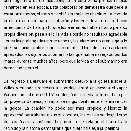
aún seguían a bordo, desaconsejaron esta zona por las nieblas
reinantes en esa época. Esta colaboración demuestra que pese a
estar prisioneros, el trato no debió ser malo en absoluto. La comida
era la misma que para la dotación y los entretuvieron con discos
americanos de fonógrafo que los alemanes habían traído para su
propia diversión, pese a ello, la vida a bordo no resultaba agradable
, pues las prolongadas inmersiones y las alarmas no eran algo a lo
que se acostumbre uno fácilmente. Uno de los capitanes
apresados les dijo a los submarinistas que había navegado por los
mares durante muchos años, pero que la vida en el submarino era
demasiado para él.
De regreso a Delaware el submarino detuvo a la goleta Isabel B.
Willey y cuando procedían al abordaje entró en escena el vapor
Winneconne al que el U 151 se dirigió de inmediato. Intimidado por
un proyectil de aviso, el vapor se dirigió dócilmente a reunirse con
la goleta. La ocasión no podía ser mas propicia y Nostitz la
aprovechó para liberar a sus prisioneros, los cuales se despidieron
de sus “camaradas” con la promesa de relatar el buen trato
recibido y la historia demostraría que fueron fieles a su palabra.