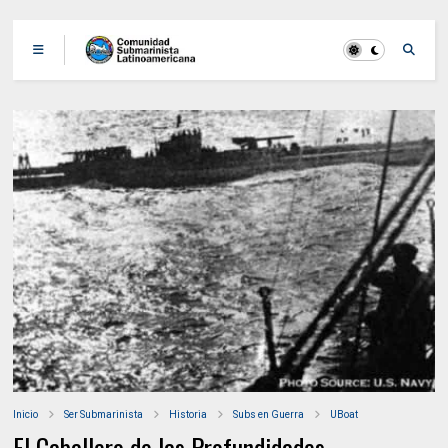
Inicio
Ser Submarinista
Historia
Subs en Guerra
UBoat
El Caballero de las Profundidades