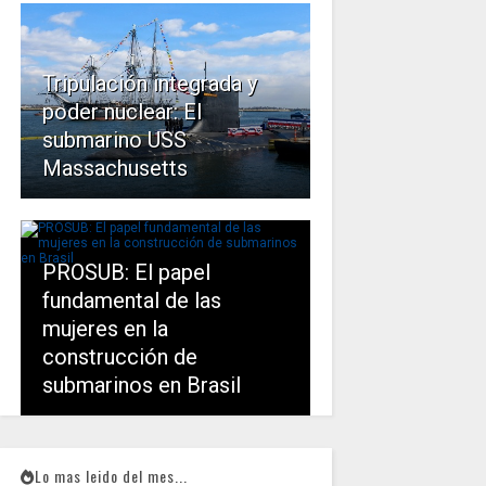
Tripulación integrada y
poder nuclear: El
submarino USS
Massachusetts
PROSUB: El papel
fundamental de las
mujeres en la
construcción de
submarinos en Brasil
Lo mas leido del mes...