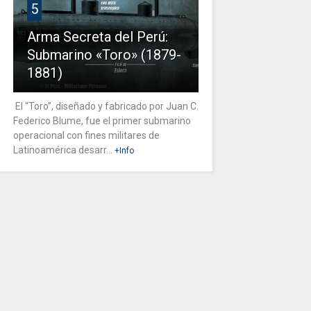
5
Arma Secreta del Perú:
Submarino «Toro» (1879-
1881)
El “Toro”, diseñado y fabricado por Juan C.
Federico Blume, fue el primer submarino
operacional con fines militares de
Latinoamérica desarr...
+Info