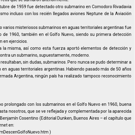
octubre de 1959 fue detectado otro submarino en Comodoro Rivadavia
smo incluso con los recién llegados aviones Neptune de la Aviación
varios misteriosos submarinos en aguas territoriales argentinas fue
ro de 1960, también en el Golfo Nuevo, siendo su primera detección
 en ejercicios.
 a la misma, así como esta fuerza aportó elementos de detección y
contra un submarino, supuestamente, moderno.
s resultaban, sin dudas, submarinos. Pero nunca se pudo determinar a
an en aguas territoriales argentinas. Habiendo pasado más de 50 años
 Armada Argentina, ningún país ha realizado tampoco reconocimiento
po prolongado con los submarinos en el Golfo Nuevo en 1960, buena
asta nosotros, que se ve reflejada y complementada por la aparecida
e Benjamín Cosentino (Editorial Dunken, Buenos Aires – el capítulo que
rnet en:
ubmDescenGolfoNuevo.htm )