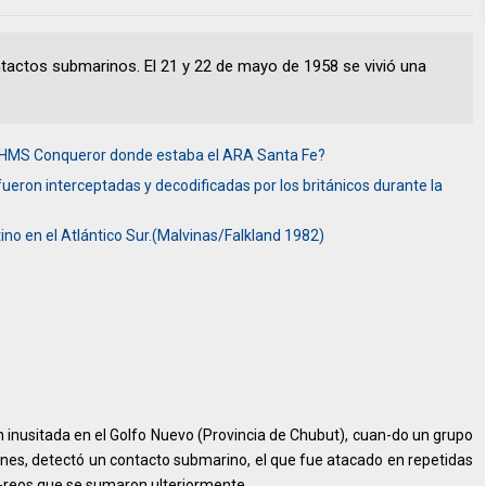
ontactos submarinos. El 21 y 22 de mayo de 1958 se vivió una
 HMS Conqueror donde estaba el ARA Santa Fe?
eron interceptadas y decodificadas por los británicos durante la
no en el Atlántico Sur.(Malvinas/Falkland 1982)
n inusitada en el Golfo Nuevo (Provincia de Chubut), cuan-do un grupo
ones, detectó un contacto submarino, el que fue atacado en repetidas
é-reos que se sumaron ulteriormente.