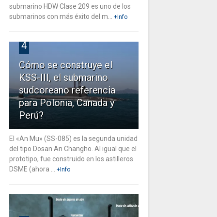
submarino HDW Clase 209 es uno de los
submarinos con más éxito del m...
+Info
4
Cómo se construye el
KSS-III, el submarino
sudcoreano referencia
para Polonia, Canada y
Perú?
El «An Mu» (SS-085) es la segunda unidad
del tipo Dosan An Changho. Al igual que el
prototipo, fue construido en los astilleros
DSME (ahora ...
+Info