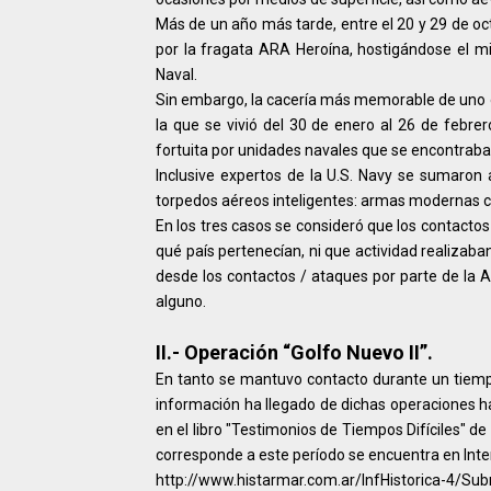
Más de un año más tarde, entre el 20 y 29 de 
por la fragata ARA Heroína, hostigándose el mi
Naval.
Sin embargo, la cacería más memorable de uno o 
la que se vivió del 30 de enero al 26 de febre
fortuita por unidades navales que se encontraban
Inclusive expertos de la U.S. Navy se sumaron
torpedos aéreos inteligentes: armas modernas 
En los tres casos se consideró que los contacto
qué país pertenecían, ni que actividad realizab
desde los contactos / ataques por parte de la
alguno.
II.- Operación “Golfo Nuevo II”.
En tanto se mantuvo contacto durante un tiem
información ha llegado de dichas operaciones h
en el libro "Testimonios de Tiempos Difíciles" d
corresponde a este período se encuentra en Inte
http://www.histarmar.com.ar/InfHistorica-4/S