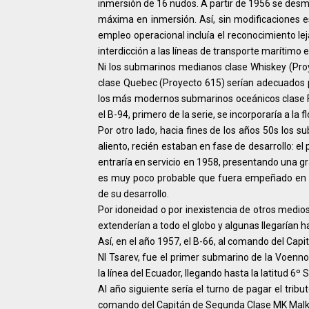
inmersión de 16 nudos. A partir de 1956 se de
máxima en inmersión. Así, sin modificaciones e
empleo operacional incluía el reconocimiento l
interdicción a las líneas de transporte marítimo e
Ni los submarinos medianos clase Whiskey (Pr
clase Quebec (Proyecto 615) serían adecuados p
los más modernos submarinos oceánicos clase Fo
el B-94, primero de la serie, se incorporaría a la 
Por otro lado, hacia fines de los años 50s los
aliento, recién estaban en fase de desarrollo: e
entraría en servicio en 1958, presentando una g
es muy poco probable que fuera empeñado en u
de su desarrollo.
Por idoneidad o por inexistencia de otros medio
extenderían a todo el globo y algunas llegarían h
Así, en el año 1957, el B-66, al comando del Cap
NI Tsarev, fue el primer submarino de la Voenno
la línea del Ecuador, llegando hasta la latitud 6º 
Al año siguiente sería el turno de pagar el tribu
comando del Capitán de Segunda Clase MK Malko