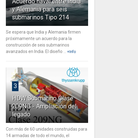
Acuerdo naval entre India
y Alemania para seis
submarinos Tipo 214
Se espera que India y Alemania firmen
próximamente un acuerdo para la
construcción de seis submarinos
avanzados en India. El diseño ...
+Info
3
HDW Submarino Clase
209NG - Ampliación del
legado
Con más de 60 unidades construidas para
14 armadas de todo el mundo, el