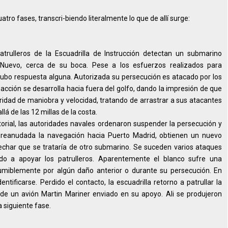
uatro fases, transcri-biendo literalmente lo que de allí surge:
trulleros de la Escuadrilla de Instrucción detectan un submarino
o Nuevo, cerca de su boca. Pese a los esfuerzos realizados para
hubo respuesta alguna. Autorizada su persecución es atacado por los
ción se desarrolla hacia fuera del golfo, dando la impresión de que
ridad de maniobra y velocidad, tratando de arrastrar a sus atacantes
lá de las 12 millas de la costa.
itorial, las autoridades navales ordenaron suspender la persecución y
, reanudada la navegación hacia Puerto Madrid, obtienen un nuevo
pechar que se trataría de otro submarino. Se suceden varios ataques
do a apoyar los patrulleros. Aparentemente el blanco sufre una
umiblemente por algún daño anterior o durante su persecución. En
tificarse. Perdido el contacto, la escuadrilla retorno a patrullar la
 de un avión Martin Mariner enviado en su apoyo. Ali se produjeron
a siguiente fase.