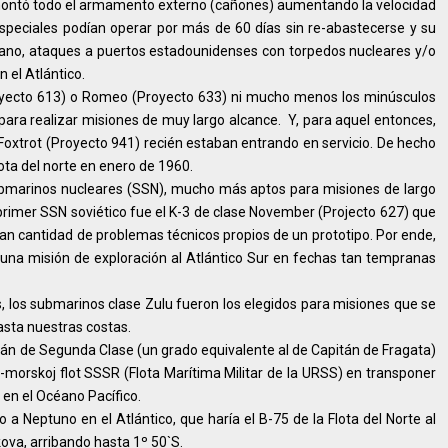
smontó todo el armamento externo (cañones) aumentando la velocidad
speciales podían operar por más de 60 días sin re-abastecerse y su
ejano, ataques a puertos estadounidenses con torpedos nucleares y/o
n el Atlántico.
oyecto 613) o Romeo (Proyecto 633) ni mucho menos los minúsculos
ara realizar misiones de muy largo alcance. Y, para aquel entonces,
xtrot (Proyecto 941) recién estaban entrando en servicio. De hecho
flota del norte en enero de 1960.
 submarinos nucleares (SSN), mucho más aptos para misiones de largo
l primer SSN soviético fue el K-3 de clase November (Projecto 627) que
ran cantidad de problemas técnicos propios de un prototipo. Por ende,
na misión de exploración al Atlántico Sur en fechas tan tempranas
s, los submarinos clase Zulu fueron los elegidos para misiones que se
asta nuestras costas.
itán de Segunda Clase (un grado equivalente al de Capitán de Fragata)
-morskoj flot SSSR (Flota Marítima Militar de la URSS) en transponer
S en el Océano Pacífico.
to a Neptuno en el Atlántico, que haría el B-75 de la Flota del Norte al
va, arribando hasta 1º 50`S.