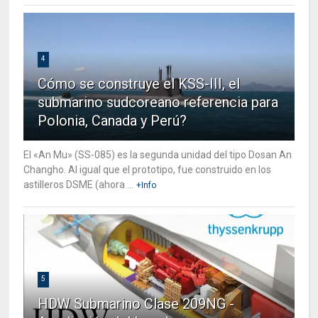
4
Cómo se construye el KSS-III, el
submarino sudcoreano referencia para
Polonia, Canada y Perú?
El «An Mu» (SS-085) es la segunda unidad del tipo Dosan An
Changho. Al igual que el prototipo, fue construido en los
astilleros DSME (ahora ...
+Info
5
HDW Submarino Clase 209NG -