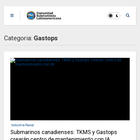
Categoria:
Gastops
.Industria Naval
Submarinos canadienses: TKMS y Gastops
crearán centro de mantenimiento con IA