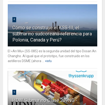
4
Cómo se construye el KSS-III, el
submarino sudcoreano referencia para
Polonia, Canada y Perú?
El «An Mu» (SS-085) es la segunda unidad del tipo Dosan An
Changho. Al igual que el prototipo, fue construido en los
astilleros DSME (ahora ...
+Info
5
HDW Submarino Clase 209NG -