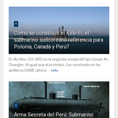
4
Cómo se construye el KSS-III, el
submarino sudcoreano referencia para
Polonia, Canada y Perú?
El «An Mu» (SS-085) es la segunda unidad del tipo Dosan An
Changho. Al igual que el prototipo, fue construido en los
astilleros DSME (ahora ...
+Info
5
Arma Secreta del Perú: Submarino