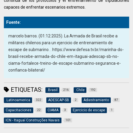
continua de los protocolos y el entrenamiento de tripulaciones
capaces de enfrentar escenarios extremos.
Fuente:
marcelo barros. (01:12:2025). La Armada de Brasil recibe a
militares chilenos para un ejercicio de entrenamiento de
escape de submarino. . https://www.defesa.tv.br/marinha-do-
brasil-recebe-armada-do-chile-em-itaguai-adescap-sb-no-
ciama-fortalece-treino-de-escape-submarino-seguranca-e-
confianca-bilateral/
ETIQUETAS:
.Brasil
.Chile
216
192
.Latinoamerica
ADESCAP-SB
Adiestramiento
322
2
87
Capacitaciones
CIAMA
Ejercicio de escape
22
3
1
ICN - Itaguaí Construções Navais
101