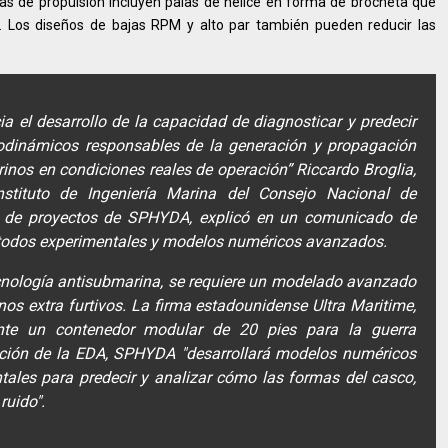
as de propulsión incluyen palas de hélice en forma de brocheta que
. Los diseños de bajas RPM y alto par también pueden reducir las
 el desarrollo de la capacidad de diagnosticar y predecir
dinámicos responsables de la generación y propagación
rinos en condiciones reales de operación” Riccardo Broglia,
Instituto de Ingeniería Marina del Consejo Nacional de
nte de proyectos de SPHYDA, explicó en un comunicado de
todos experimentales y modelos numéricos avanzados.
cnología antisubmarina, se requiere un modelado avanzado
nos extra furtivos. La firma estadounidense Ultra Maritime,
ente un contenedor modular de 20 pies para la guerra
ación de la EDA, SPHYDA "desarrollará modelos numéricos
les para predecir y analizar cómo las formas del casco,
 ruido".