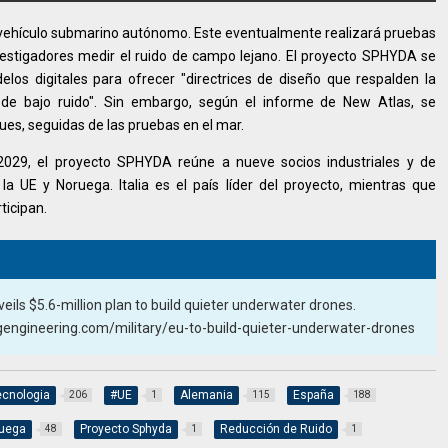
 vehículo submarino autónomo. Este eventualmente realizará pruebas
nvestigadores medir el ruido de campo lejano. El proyecto SPHYDA se
los digitales para ofrecer "directrices de diseño que respalden la
de bajo ruido". Sin embargo, según el informe de New Atlas, se
es, seguidas de las pruebas en el mar.
2029, el proyecto SPHYDA reúne a nueve socios industriales y de
a UE y Noruega. Italia es el país líder del proyecto, mientras que
ticipan.
eils $5.6-million plan to build quieter underwater drones.
ingengineering.com/military/eu-to-build-quieter-underwater-drones
ecnologia
#UE
Alemania
España
206
1
115
188
uega
Proyecto Sphyda
Reducción de Ruido
48
1
1