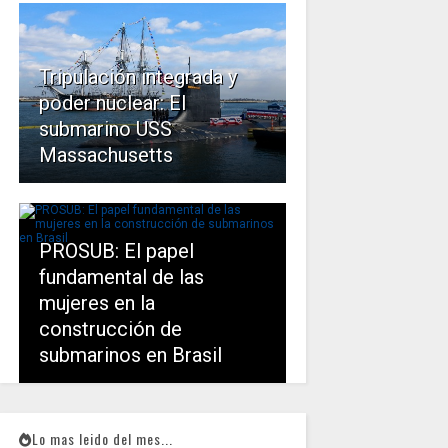
Tripulación integrada y
poder nuclear: El
submarino USS
Massachusetts
PROSUB: El papel
fundamental de las
mujeres en la
construcción de
submarinos en Brasil
Lo mas leido del mes...