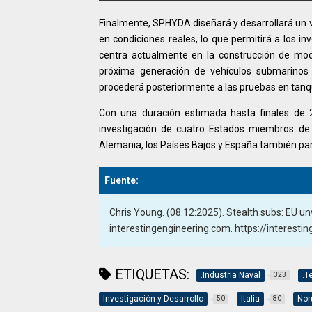
Finalmente, SPHYDA diseñará y desarrollará un
en condiciones reales, lo que permitirá a los i
centra actualmente en la construcción de mode
próxima generación de vehículos submarinos 
procederá posteriormente a las pruebas en tanqu
Con una duración estimada hasta finales de 
investigación de cuatro Estados miembros de l
Alemania, los Países Bajos y España también par
Fuente:
Chris Young. (08:12:2025). Stealth subs: EU unv
interestingengineering.com. https://interest
ETIQUETAS:
.Industria Naval
.T
323
Investigación y Desarrollo
Italia
Nor
50
80