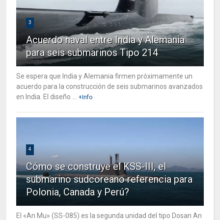
3
Acuerdo naval entre India y Alemania
para seis submarinos Tipo 214
Se espera que India y Alemania firmen próximamente un
acuerdo para la construcción de seis submarinos avanzados
en India. El diseño ...
+Info
4
Cómo se construye el KSS-III, el
submarino sudcoreano referencia para
Polonia, Canada y Perú?
El «An Mu» (SS-085) es la segunda unidad del tipo Dosan An