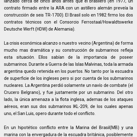
lanzado cerca de cinco años antes que el brasilero (en 1977, un
contrato firmado entre la ARA con un astillero alemán preveía la
construcción de seis TR-1700). El Brasil solo en 1982 firmo los dos
contratos técnicos con el Consorcio Ferrostaal/Howaldtswerke
Deutsche Werft (HDW) de Alemania).
La crisis económica alcanzo o nuestro vecino (Argentina) de forma
mucho mas dramática y su construcción de submarinos refleja
esta situación. Ellos sabían de la importancia de poseer
submarinos. Durante a Guerra de las Islas Malvinas, toda la armada
argentina quedo retenida en los puertos. No tanto por la escuadra
de superficie de los ingleses pero si por cuenta de los submarinos
nucleares. La Argentina perdió solamente un navío de combate (el
Crucero Belgrano), y fue justamente por un submarino. Del otro
lado, la única amenaza a la flota inglesa, ademas de los ataques
aéreos, eran sus dos submarinos IKL-209, de los cuales apenas
uno, el San Luis, opero durante todo el conflicto.
En un hipotético conflicto entre la Marina del Brasil(MB) y una
marina con la envergadura de la escuadra británica, posiblemente