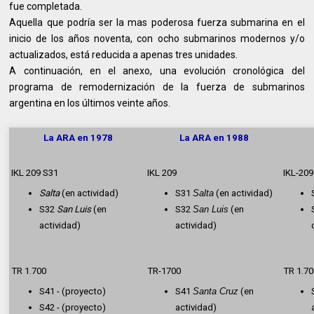
fue completada.
Aquella que podría ser la mas poderosa fuerza submarina en el
inicio de los años noventa, con ocho submarinos modernos y/o
actualizados, está reducida a apenas tres unidades.
A continuación, en el anexo, una evolución cronológica del
programa de remodernización de la fuerza de submarinos
argentina en los últimos veinte años.
La ARA en 1978
La ARA en 1988
IKL 209 S31
IKL 209
IKL-209
Salta
(en actividad)
S31
Salta
(en actividad)
S32
San Luis
(en
S32
San Luis
(en
actividad)
actividad)
TR 1.700
TR-1700
TR 1.7
S41 - (proyecto)
S41
Santa Cruz
(en
S42 - (proyecto)
actividad)