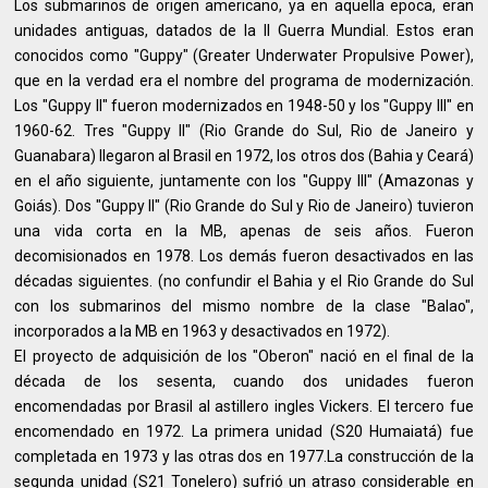
Los submarinos de origen americano, ya en aquella epoca, eran
unidades antiguas, datados de la II Guerra Mundial. Estos eran
conocidos como "Guppy" (Greater Underwater Propulsive Power),
que en la verdad era el nombre del programa de modernización.
Los "Guppy II" fueron modernizados en 1948-50 y los "Guppy III" en
1960-62. Tres "Guppy II" (Rio Grande do Sul, Rio de Janeiro y
Guanabara) llegaron al Brasil en 1972, los otros dos (Bahia y Ceará)
en el año siguiente, juntamente con los "Guppy III" (Amazonas y
Goiás). Dos "Guppy II" (Rio Grande do Sul y Rio de Janeiro) tuvieron
una vida corta en la MB, apenas de seis años. Fueron
decomisionados en 1978. Los demás fueron desactivados en las
décadas siguientes. (no confundir el Bahia y el Rio Grande do Sul
con los submarinos del mismo nombre de la clase "Balao",
incorporados a la MB en 1963 y desactivados en 1972).
El proyecto de adquisición de los "Oberon" nació en el final de la
década de los sesenta, cuando dos unidades fueron
encomendadas por Brasil al astillero ingles Vickers. El tercero fue
encomendado en 1972. La primera unidad (S20 Humaiatá) fue
completada en 1973 y las otras dos en 1977.La construcción de la
segunda unidad (S21 Tonelero) sufrió un atraso considerable en