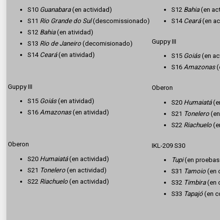
S10
Guanabara
(en actividad)
S12
Bahia
(en ac
S11
Rio Grande do Sul
(descomissionado)
S14
Ceará
(en ac
S12
Bahia
(en atividad)
Guppy III
S13
Rio de Janeiro
(decomisionado)
S14
Ceará
(en atividad)
S15
Goiás
(en ac
S16
Amazonas
(
Guppy III
Oberon
S15
Goiás
(en atividad)
S20
Humaiatá
(e
S16
Amazonas
(en atividad)
S21
Tonelero
(en
S22
Riachuelo
(e
Oberon
IKL-209 S30
S20
Humaiatá
(en actividad)
Tupi
(en proebas 
S21
Tonelero
(en actividad)
S31
Tamoio
(en 
S22
Riachuelo
(en actividad)
S32
Timbira
(en 
S33
Tapajó
(en c