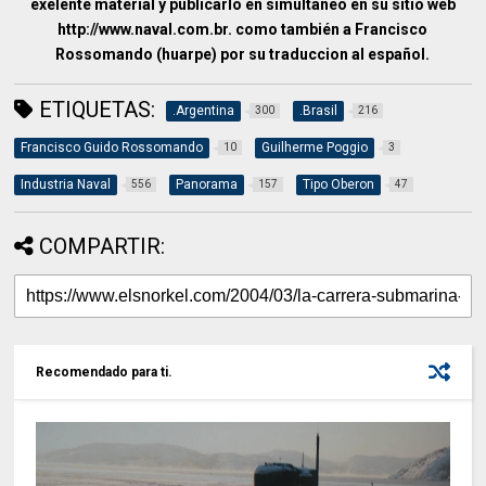
exelente material y publicarlo en simultaneo en su sitio web
http://www.naval.com.br. como también a Francisco
Rossomando (huarpe) por su traduccion al español.
ETIQUETAS:
.Argentina
.Brasil
300
216
Francisco Guido Rossomando
Guilherme Poggio
10
3
Industria Naval
Panorama
Tipo Oberon
556
157
47
COMPARTIR:
Recomendado para ti.