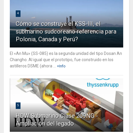
4
Cómo se construye el KSS-III, el
submarino sudcoreano referencia para
Polonia, Canada y Perú?
El «An Mu» (SS-085) es la segunda unidad del tipo Dosan An
Changho. Al igual que el prototipo, fue construido en los
astilleros DSME (ahora ...
+Info
5
HDW Submarino Clase 209NG -
Ampliación del legado