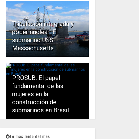
Tripulación integrada y
poder nuclear: El
submarino USS
Massachusetts
PROSUB: El papel
fundamental de las
mujeres en la
construcción de
submarinos en Brasil
Lo mas leido del mes...