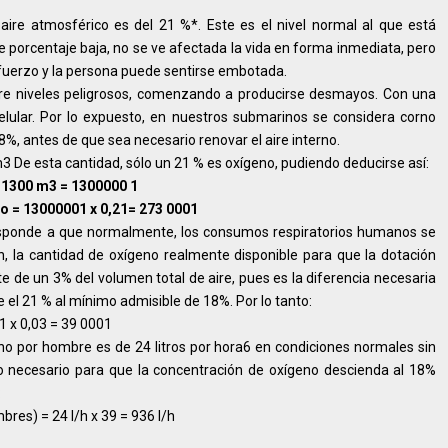
aire atmosférico es del 21 %*. Este es el nivel normal al que está
e porcentaje baja, no se ve afectada la vida en forma inmediata, pero
esfuerzo y la persona puede sentirse embotada.
ere niveles peligrosos, comenzando a producirse desmayos. Con una
lular. Por lo expuesto, en nuestros submarinos se considera corno
, antes de que sea necesario renovar el aire interno.
 De esta cantidad, sólo un 21 % es oxígeno, pudiendo deducirse así:
= 1300 m3 = 1300000 1
to = 13000001 x 0,21= 273 0001
 responde a que normalmente, los consumos respiratorios humanos se
, la cantidad de oxígeno realmente disponible para que la dotación
de un 3% del volumen total de aire, pues es la diferencia necesaria
 el 21 % al mínimo admisible de 18%. Por lo tanto:
 x 0,03 = 39 0001
 por hombre es de 24 litros por hora6 en condiciones normales sin
po necesario para que la concentración de oxígeno descienda al 18%
:
res) = 24 l/h x 39 = 936 l/h