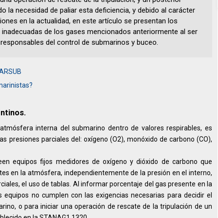
 la necesidad de paliar esta deficiencia, y debido al carácter
iones en la actualidad, en este artículo se presentan los
inadecuadas de los gases mencionados anteriormente al ser
esponsables del control de submarinos y buceo.
 SARSUB
marinistas?
ntinos.
atmósfera interna del submarino dentro de valores respirables, es
 las presiones parciales del: oxígeno (O2), monóxido de carbono (CO),
een equipos fijos medidores de oxígeno y dióxido de carbono que
es en la atmósfera, independientemente de la presión en el interno,
iales, el uso de tablas. Al informar porcentaje del gas presente en la
s equipos no cumplen con las exigencias necesarias para decidir el
no, o para iniciar una operación de rescate de la tripulación de un
ablecido en la STANAG1 1320.