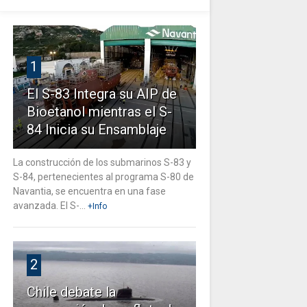
1
El S-83 Integra su AIP de
Bioetanol mientras el S-
84 Inicia su Ensamblaje
La construcción de los submarinos S-83 y
S-84, pertenecientes al programa S-80 de
Navantia, se encuentra en una fase
avanzada. El S-...
+Info
2
Chile debate la