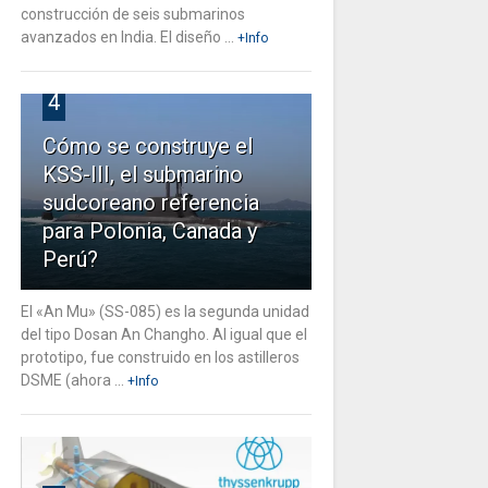
construcción de seis submarinos
avanzados en India. El diseño ...
+Info
4
Cómo se construye el
KSS-III, el submarino
sudcoreano referencia
para Polonia, Canada y
Perú?
El «An Mu» (SS-085) es la segunda unidad
del tipo Dosan An Changho. Al igual que el
prototipo, fue construido en los astilleros
DSME (ahora ...
+Info