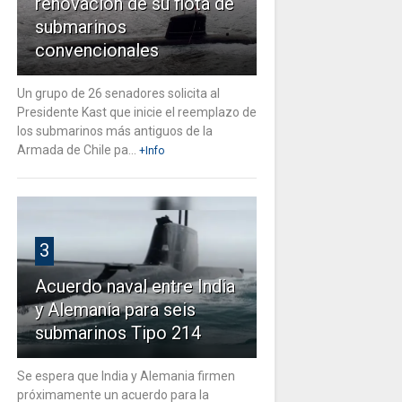
renovación de su flota de
submarinos
convencionales
Un grupo de 26 senadores solicita al
Presidente Kast que inicie el reemplazo de
los submarinos más antiguos de la
Armada de Chile pa...
+Info
3
Acuerdo naval entre India
y Alemania para seis
submarinos Tipo 214
Se espera que India y Alemania firmen
próximamente un acuerdo para la