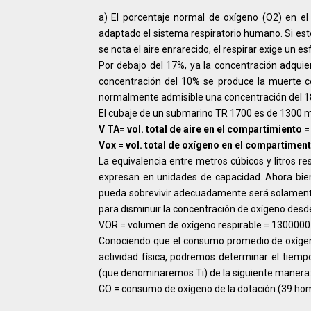
a) El porcentaje normal de oxígeno (O2) en el 
adaptado el sistema respiratorio humano. Si est
se nota el aire enrarecido, el respirar exige un 
Por debajo del 17%, ya la concentración adqui
concentración del 10% se produce la muerte ce
normalmente admisible una concentración del 18%
El cubaje de un submarino TR 1700 es de 1300 m3
V TA= vol. total de aire en el compartimiento 
Vox = vol. total de oxígeno en el compartimen
La equivalencia entre metros cúbicos y litros
expresan en unidades de capacidad. Ahora bien
pueda sobrevivir adecuadamente será solamente 
para disminuir la concentración de oxígeno desde
VOR = volumen de oxígeno respirable = 13000001
Conociendo que el consumo promedio de oxígeno
actividad física, podremos determinar el tiem
(que denominaremos Ti) de la siguiente manera
CO = consumo de oxígeno de la dotación (39 homb