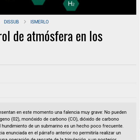
DISSUB
ISMERLO
rol de atmósfera en los
esentan en este momento una falencia muy grave: No pueden
ígeno (02), monóxido de carbono (CO), dióxido de carbono
el hundimiento de un submarino es un hecho poco frecuente.
ncia enunciada en el párrafo anterior no permitiría realizar un
una operación de rescate de la tripulación, y un posterior