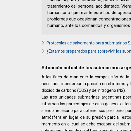
tratamiento del personal accidentado. Viendo
humanitario que reviste este tipo de operac
problemas que ocasionan concentraciones 
humano, ante los comandos y organismos r
Protocolos de salvamento para submarinos
¿Estamos preparados para sobrevivir los sub
Situación actual de los submarinos arge
A los fines de mantener la composición de la 
necesario monitorear la presión en el interno y
dióxido de carbono (CO2) y del nitrógeno (N2).
Las tres unidades submarinas argentinas pos
informan los porcentajes de esos gases existent
siendo necesario para obtener sus presiones parc
atmósfera en lugar de su presión parcial, esto
momento en el cual se debe escapar del submari
submarino atrapado en el fondo acorde a lo est