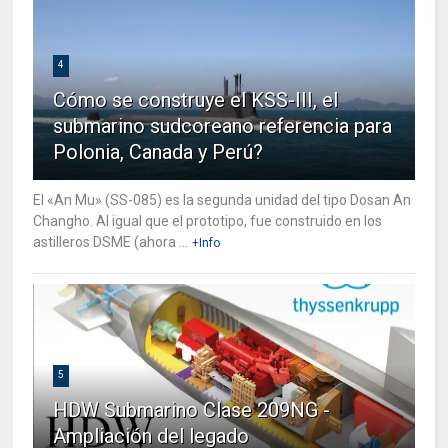
4
Cómo se construye el KSS-III, el
submarino sudcoreano referencia para
Polonia, Canada y Perú?
El «An Mu» (SS-085) es la segunda unidad del tipo Dosan An
Changho. Al igual que el prototipo, fue construido en los
astilleros DSME (ahora ...
+Info
5
HDW Submarino Clase 209NG -
Ampliación del legado