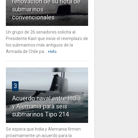
renovación de su flota de
submarinos
convencionales
Un grupo de 26 senadores solicita al
Presidente Kast que inicie el reemplazo de
los submarinos más antiguos de la
Armada de Chile pa...
+Info
3
Acuerdo naval entre India
y Alemania para seis
submarinos Tipo 214
Se espera que India y Alemania firmen
próximamente un acuerdo para la