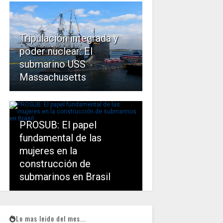
Tripulación integrada y
poder nuclear: El
submarino USS
Massachusetts
PROSUB: El papel
fundamental de las
mujeres en la
construcción de
submarinos en Brasil
Lo mas leido del mes...