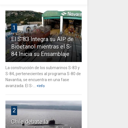
1
El S-83 Integra su AIP de
Bioetanol mientras el S-
84 Inicia su Ensamblaje
La construcción de los submarinos S-83 y
S-84, pertenecientes al programa S-80 de
Navantia, se encuentra en una fase
avanzada. El S-...
+Info
2
Chile debate la