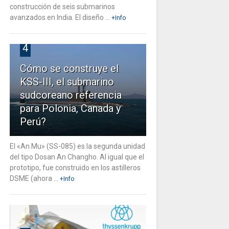
construcción de seis submarinos
avanzados en India. El diseño ...
+Info
4
Cómo se construye el
KSS-III, el submarino
sudcoreano referencia
para Polonia, Canada y
Perú?
El «An Mu» (SS-085) es la segunda unidad
del tipo Dosan An Changho. Al igual que el
prototipo, fue construido en los astilleros
DSME (ahora ...
+Info