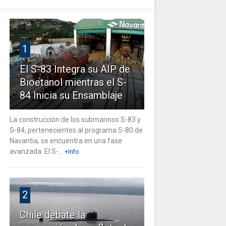
1
El S-83 Integra su AIP de
Bioetanol mientras el S-
84 Inicia su Ensamblaje
La construcción de los submarinos S-83 y
S-84, pertenecientes al programa S-80 de
Navantia, se encuentra en una fase
avanzada. El S-...
+Info
2
Chile debate la