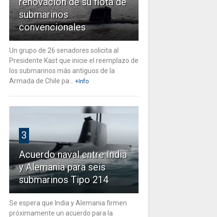
renovación de su flota de
submarinos
convencionales
Un grupo de 26 senadores solicita al
Presidente Kast que inicie el reemplazo de
los submarinos más antiguos de la
Armada de Chile pa...
+Info
3
Acuerdo naval entre India
y Alemania para seis
submarinos Tipo 214
Se espera que India y Alemania firmen
próximamente un acuerdo para la