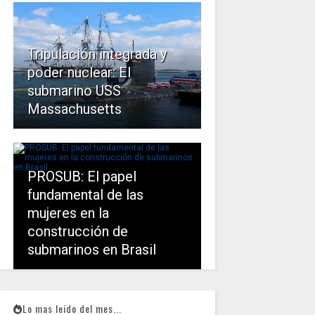
Tripulación integrada y
poder nuclear: El
submarino USS
Massachusetts
PROSUB: El papel
fundamental de las
mujeres en la
construcción de
submarinos en Brasil
Lo mas leido del mes...