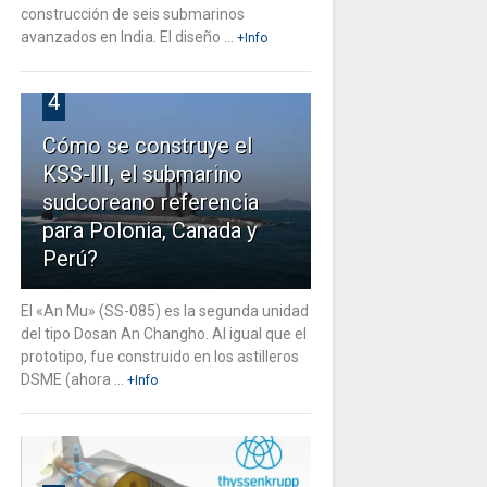
construcción de seis submarinos
avanzados en India. El diseño ...
+Info
4
Cómo se construye el
KSS-III, el submarino
sudcoreano referencia
para Polonia, Canada y
Perú?
El «An Mu» (SS-085) es la segunda unidad
del tipo Dosan An Changho. Al igual que el
prototipo, fue construido en los astilleros
DSME (ahora ...
+Info