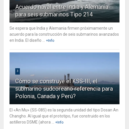
Acuerdo naval entre India y Alemania
para seis submarinos Tipo 214
Se espera que India y Alemania firmen próximamente un
acuerdo para la construcción de seis submarinos avanzados
en India. El diseño ...
+Info
3
Cómo se construye el KSS-III, el
submarino sudcoreano referencia para
Polonia, Canada y Perú?
El «An Mu» (SS-085) es la segunda unidad del tipo Dosan An
Changho. Al igual que el prototipo, fue construido en los
astilleros DSME (ahora ...
+Info