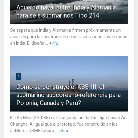
Acuerdo naval entre India y Alemania
para seis submarinos Tipo 214
Se espera que India y Alemania firmen próximamente un
acuerdo para la construcción de seis submarinos avanzados
en India. El diseño ...
+Info
3
Cómo se construye el KSS-III, el
submarino sudcoreano referencia para
Polonia, Canada y Perú?
El «An Mu» (SS-085) es la segunda unidad del tipo Dosan An
Changho. Al igual que el prototipo, fue construido en los
astilleros DSME (ahora ...
+Info