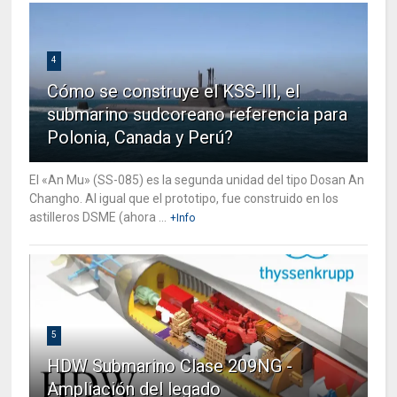
4
Cómo se construye el KSS-III, el
submarino sudcoreano referencia para
Polonia, Canada y Perú?
El «An Mu» (SS-085) es la segunda unidad del tipo Dosan An
Changho. Al igual que el prototipo, fue construido en los
astilleros DSME (ahora ...
+Info
5
HDW Submarino Clase 209NG -
Ampliación del legado