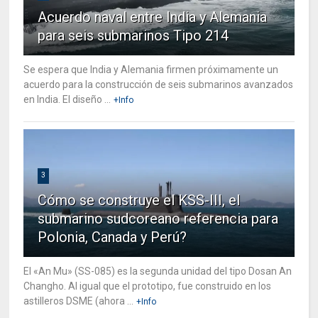
Acuerdo naval entre India y Alemania
para seis submarinos Tipo 214
Se espera que India y Alemania firmen próximamente un
acuerdo para la construcción de seis submarinos avanzados
en India. El diseño ...
+Info
3
Cómo se construye el KSS-III, el
submarino sudcoreano referencia para
Polonia, Canada y Perú?
El «An Mu» (SS-085) es la segunda unidad del tipo Dosan An
Changho. Al igual que el prototipo, fue construido en los
astilleros DSME (ahora ...
+Info