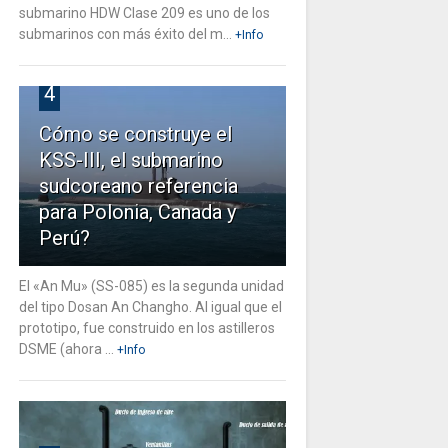
submarino HDW Clase 209 es uno de los
submarinos con más éxito del m...
+Info
4
Cómo se construye el
KSS-III, el submarino
sudcoreano referencia
para Polonia, Canada y
Perú?
El «An Mu» (SS-085) es la segunda unidad
del tipo Dosan An Changho. Al igual que el
prototipo, fue construido en los astilleros
DSME (ahora ...
+Info