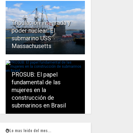
Tripulación integrada y
poder nuclear: El
submarino USS
Massachusetts
PROSUB: El papel
fundamental de las
mujeres en la
construcción de
submarinos en Brasil
Lo mas leido del mes...