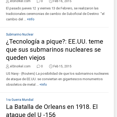
elSnorkel.com
0
Feb 16, 2015
El pasado jueves 12 y viernes 13 de Febrero, se realizaron las
tradicionales ceremonias de cambio de Suboficial de Destino "el
cambio del ...
+Info
Submarino Nuclear
¿Tecnología a pique?: EE.UU. teme
que sus submarinos nucleares se
queden viejos
elSnorkel.com
0
Feb 15, 2015
US Navy - (Routers) La posibilidad de que los submarinos nucleares
de ataque de EE.UU. se conviertan en gigantescos monumentos
obsoletos de metal ...
+Info
1ra Guerra Mundial
La Batalla de Orleans en 1918. El
ataque del U -156