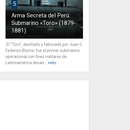
5
Arma Secreta del Perú:
Submarino «Toro» (1879-
1881)
El “Toro”, diseñado y fabricado por Juan C.
Federico Blume, fue el primer submarino
operacional con fines militares de
Latinoamérica desarr...
+Info