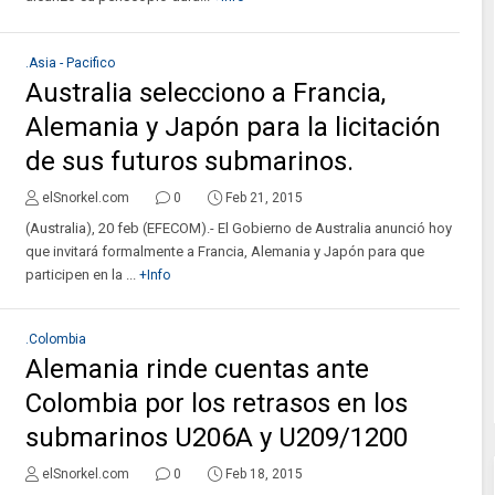
.Asia - Pacifico
Australia selecciono a Francia,
Alemania y Japón para la licitación
de sus futuros submarinos.
elSnorkel.com
0
Feb 21, 2015
(Australia), 20 feb (EFECOM).- El Gobierno de Australia anunció hoy
que invitará formalmente a Francia, Alemania y Japón para que
participen en la ...
+Info
.Colombia
Alemania rinde cuentas ante
Colombia por los retrasos en los
submarinos U206A y U209/1200
elSnorkel.com
0
Feb 18, 2015