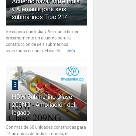
Acuerdo naval entre India
y Alemania para seis
submarinos Tipo 214
Se espera que India y Alemania firmen
próximamente un acuerdo para la
construcción de seis submarinos
avanzados en India. El diseño ...
+Info
3
HDW Submarino Clase
209NG - Ampliación del
legado
Con más de 60 unidades construidas para
14 armadas de todo el mundo, el