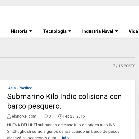
Historia
Tecnologia
Industria Naval
Vida
7
/ 15 POSTS
.Asia - Pacifico
Submarino Kilo Indio colisiona con
barco pesquero.
elSnorkel.com
0
Feb 23, 2015
NUEVA DELHI: El submarino de clase Kilo de origen ruso INS
Sindhughosh sufrió algunos daños cuando un barco de pesca
alcanzó su periscopio dura...
+Info