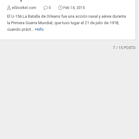
elSnorkel.com
0
Feb 14, 2015
El U-156 La Batalla de Orleans fue una acción naval y aérea durante
la Primera Guerra Mundial, que tuvo lugar el 21 de julio de 1918,
cuando práct...
+Info
7
/ 15 POSTS