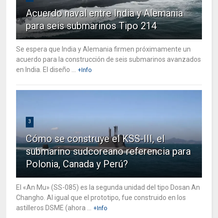
Acuerdo naval entre India y Alemania
para seis submarinos Tipo 214
Se espera que India y Alemania firmen próximamente un
acuerdo para la construcción de seis submarinos avanzados
en India. El diseño ...
+Info
3
Cómo se construye el KSS-III, el
submarino sudcoreano referencia para
Polonia, Canada y Perú?
El «An Mu» (SS-085) es la segunda unidad del tipo Dosan An
Changho. Al igual que el prototipo, fue construido en los
astilleros DSME (ahora ...
+Info