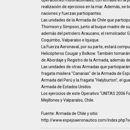
operaciones multinacionales, con énfasis en la p
realización de ejercicios en la mar. Además, se 
naciones y fuerzas participantes.
Las unidades de la Armada de Chile que participa
Thomson y Simpson, junto al buque madre de subm
además del petrolero Araucano, el remolcador Gal
Coquimbo, Valparaíso e Iquique.
La Fuerza Aeronaval, por su parte, estará compu
Helicópteros Cougar y Bolkow. También tomarán p
de Abordaje y Registro de la Armada, además de
Las unidades de otras Armadas que participarán s
fragata misilera "Canarias" de la Armada de Espa
Armada del Perú y la fragata "Halyburton", el gu
Armada de Estados Unidos.
Los ejercicios de este Operativo "UNITAS 2006 Fa
Mejillones y Valparaíso, Chile.
Fuente: Armada de Chile y sitio:
http://www.espejoaeronautico.com/index.php