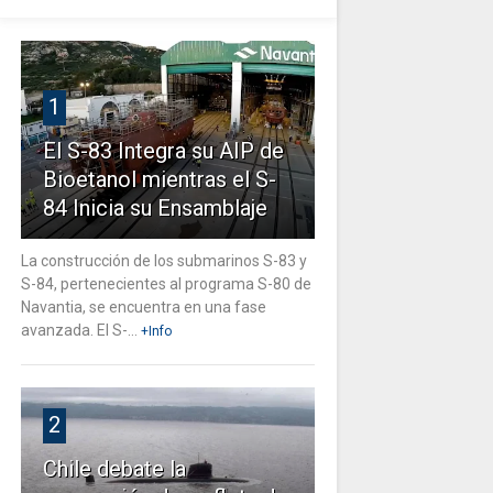
1
El S-83 Integra su AIP de
Bioetanol mientras el S-
84 Inicia su Ensamblaje
La construcción de los submarinos S-83 y
S-84, pertenecientes al programa S-80 de
Navantia, se encuentra en una fase
avanzada. El S-...
+Info
2
Chile debate la