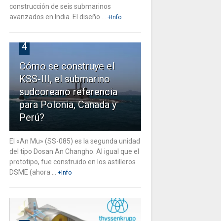
construcción de seis submarinos
avanzados en India. El diseño ...
+Info
4
Cómo se construye el
KSS-III, el submarino
sudcoreano referencia
para Polonia, Canada y
Perú?
El «An Mu» (SS-085) es la segunda unidad
del tipo Dosan An Changho. Al igual que el
prototipo, fue construido en los astilleros
DSME (ahora ...
+Info