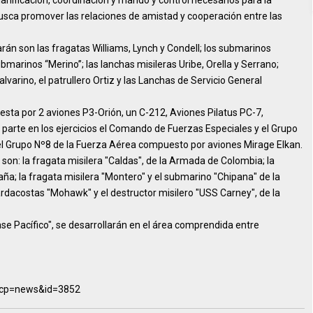
lanificación, coordinación y mando y control necesarios para la
busca promover las relaciones de amistad y cooperación entre las
rán son las fragatas Williams, Lynch y Condell; los submarinos
arinos “Merino”; las lanchas misileras Uribe, Orella y Serrano;
varino, el patrullero Ortiz y las Lanchas de Servicio General
esta por 2 aviones P3-Orión, un C-212, Aviones Pilatus PC-7,
arte en los ejercicios el Comando de Fuerzas Especiales y el Grupo
l Grupo Nº8 de la Fuerza Aérea compuesto por aviones Mirage Elkan.
on: la fragata misilera "Caldas", de la Armada de Colombia; la
ña; la fragata misilera "Montero" y el submarino "Chipana" de la
ardacostas "Mohawk" y el destructor misilero "USS Carney", de la
se Pacífico", se desarrollarán en el área comprendida entre
?scp=news&id=3852