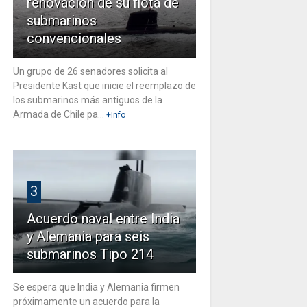
renovación de su flota de
submarinos
convencionales
Un grupo de 26 senadores solicita al
Presidente Kast que inicie el reemplazo de
los submarinos más antiguos de la
Armada de Chile pa...
+Info
3
Acuerdo naval entre India
y Alemania para seis
submarinos Tipo 214
Se espera que India y Alemania firmen
próximamente un acuerdo para la