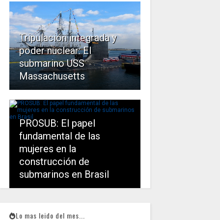
Tripulación integrada y
poder nuclear: El
submarino USS
Massachusetts
PROSUB: El papel
fundamental de las
mujeres en la
construcción de
submarinos en Brasil
Lo mas leido del mes...