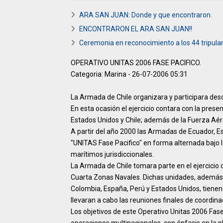
ARA SAN JUAN: Donde y que encontraron.
ENCONTRARON EL ARA SAN JUAN!!
Ceremonia en reconocimiento a los 44 tripul
OPERATIVO UNITAS 2006 FASE PACIFICO.
Categoria: Marina - 26-07-2006 05:31
La Armada de Chile organizara y participara desd
En esta ocasión el ejercicio contara con la pres
Estados Unidos y Chile; además de la Fuerza Aér
A partir del año 2000 las Armadas de Ecuador, E
"UNITAS Fase Pacifico" en forma alternada bajo l
marítimos jurisdiccionales.
La Armada de Chile tomara parte en el ejercicio
Cuarta Zonas Navales. Dichas unidades, además 
Colombia, España, Perú y Estados Unidos, tienen su
llevaran a cabo las reuniones finales de coordinac
Los objetivos de este Operativo Unitas 2006 Fase