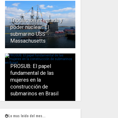
Tripulación integrada y
poder nuclear: El
submarino USS
Massachusetts
PROSUB: El papel
fundamental de las
mujeres en la
construcción de
submarinos en Brasil
Lo mas leido del mes...