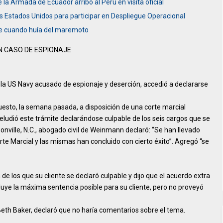
 Armada de Ecuador arribó al Perú en visita oficial
Estados Unidos para participar en Despliegue Operacional
ue cuando huía del maremoto
N CASO DE ESPIONAJE
la US Navy acusado de espionaje y deserción, accedió a declararse
puesto, la semana pasada, a disposición de una corte marcial
 eludió este trámite declarándose culpable de los seis cargos que se
onville, N.C., abogado civil de Weinmann declaró: “Se han llevado
orte Marcial y las mismas han concluido con cierto éxito”. Agregó “se
e los que su cliente se declaró culpable y dijo que el acuerdo extra
luye la máxima sentencia posible para su cliente, pero no proveyó
, Beth Baker, declaró que no haría comentarios sobre el tema.