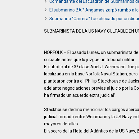
Comandante del Escuadrón de Submarinos de la
El submarino BAP Angamos zarpó rumbo a los 
Submarino "Carrera" fue chocado por un diq
SUBMARINISTA DE LA US NAVY CULPABLE EN U
NORFOLK – El pasado Lunes, un submarinista de 
culpable antes que lo juzgue un tribunal militar.
El suboficial de 3ª clase Ariel J. Weinmann, fue 
localizada en la base Norfolk Naval Station, pero
plantearon contra el. Phillip Stackhouse de Jacks
adelante negociaciones previas al juicio por la C
ha firmado un acuerdo extra judicial”.
Stackhouse declinó mencionar los cargos acerca d
judicial firmado entre Weinmann y la US Navy inc
mayores detalles.
El vocero de la Flota del Atlántico de la US Navy