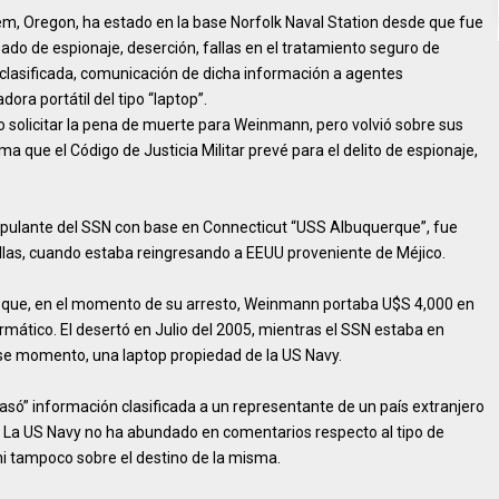
m, Oregon, ha estado en la base Norfolk Naval Station desde que fue
do de espionaje, deserción, fallas en el tratamiento seguro de
 clasificada, comunicación de dicha información a agentes
ora portátil del tipo “laptop”.
solicitar la pena de muerte para Weinmann, pero volvió sobre sus
 que el Código de Justicia Militar prevé para el delito de espionaje,
ripulante del SSN con base en Connecticut “USS Albuquerque”, fue
llas, cuando estaba reingresando a EEUU proveniente de Méjico.
te que, en el momento de su arresto, Weinmann portaba U$S 4,000 en
mático. El desertó en Julio del 2005, mientras el SSN estaba en
ese momento, una laptop propiedad de la US Navy.
ó” información clasificada a un representante de un país extranjero
co. La US Navy no ha abundado en comentarios respecto al tipo de
i tampoco sobre el destino de la misma.