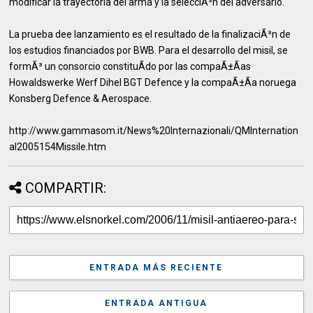
modificar la trayectoria del arma y la selecciÃ³n del adversario.
La prueba dee lanzamiento es el resultado de la finalizaciÃ³n de
los estudios financiados por BWB. Para el desarrollo del misil, se
formÃ³ un consorcio constituÃ­do por las compaÃ±Ã­as
Howaldswerke Werf Dihel BGT Defence y la compaÃ±Ã­a noruega
Konsberg Defence & Aerospace.
http://www.gammasom.it/News%20Internazionali/QMInternation
al2005154Missile.htm
COMPARTIR:
ENTRADA MÁS RECIENTE
ENTRADA ANTIGUA