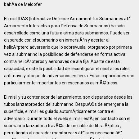
bahÃ­a de Meldofer.
El misil IDAS (Interactive Defense Armament for Submarines â€“
Armamento Interactivo para Defensa de Submarinos) ha sido
desarrollado como una futura arma para submarinos. Puede ser
disparado con el submarino en inmersiÃ³n y acertar al
helicÃ³ptero adversario que lo sobrevuela, otorgando por primera
vez al submarino la posibilidad de defenderse en forma activa
contra helicÃ³pteros y aeronaves de ala fija. Aparte de esta
capacidad, existe la posibilidad de reconfigurar el misil a los roles
anti-nave y ataque de adversarios en tierra. Estas capacidades son
particularmente importantes en escenarios asimÃ©tricos.
El misil y su contenedor de lanzamiento, son disparados desde los
tubos lanzatorpedos del submarino. DespuÃ©s de emerger a la
superficie, el misil es guiado automÃ¡ticamente contra el
adversario. Durante todo el vuelo el misil estÃ¡ en contacto con el
submarino lanzador a travÃ©s de un cable de fibra Ã³ptica.,
permitiendo al operador monitorear y â€“ si es necesario â€“