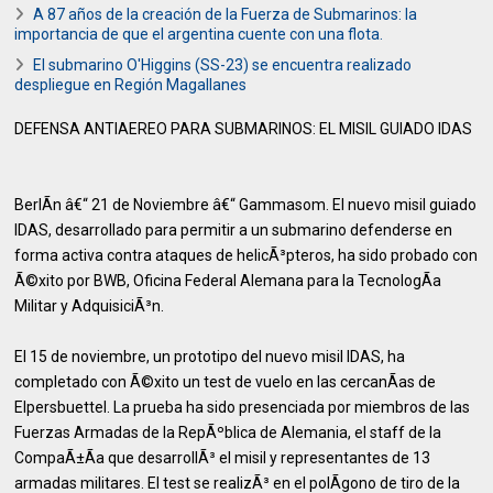
A 87 años de la creación de la Fuerza de Submarinos: la
importancia de que el argentina cuente con una flota.
El submarino O'Higgins (SS-23) se encuentra realizado
despliegue en Región Magallanes
DEFENSA ANTIAEREO PARA SUBMARINOS: EL MISIL GUIADO IDAS
BerlÃ­n â€“ 21 de Noviembre â€“ Gammasom. El nuevo misil guiado
IDAS, desarrollado para permitir a un submarino defenderse en
forma activa contra ataques de helicÃ³pteros, ha sido probado con
Ã©xito por BWB, Oficina Federal Alemana para la TecnologÃ­a
Militar y AdquisiciÃ³n.
El 15 de noviembre, un prototipo del nuevo misil IDAS, ha
completado con Ã©xito un test de vuelo en las cercanÃ­as de
Elpersbuettel. La prueba ha sido presenciada por miembros de las
Fuerzas Armadas de la RepÃºblica de Alemania, el staff de la
CompaÃ±Ã­a que desarrollÃ³ el misil y representantes de 13
armadas militares. El test se realizÃ³ en el polÃ­gono de tiro de la