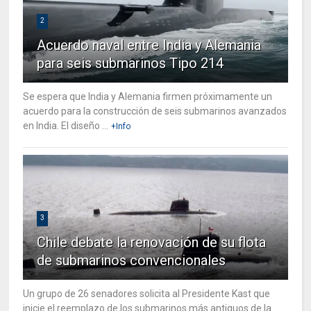
2
Acuerdo naval entre India y Alemania
para seis submarinos Tipo 214
Se espera que India y Alemania firmen próximamente un
acuerdo para la construcción de seis submarinos avanzados
en India. El diseño ...
+Info
3
Chile debate la renovación de su flota
de submarinos convencionales
Un grupo de 26 senadores solicita al Presidente Kast que
inicie el reemplazo de los submarinos más antiguos de la