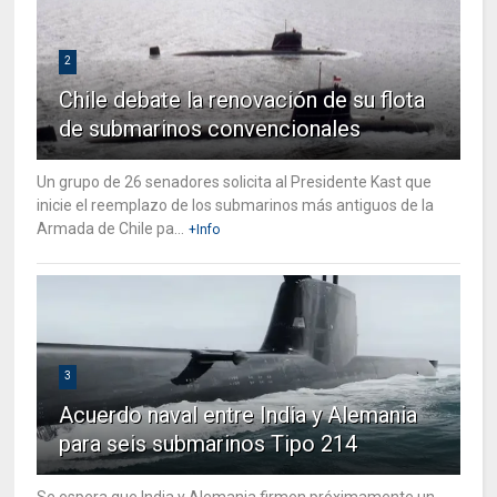
2
Chile debate la renovación de su flota
de submarinos convencionales
Un grupo de 26 senadores solicita al Presidente Kast que
inicie el reemplazo de los submarinos más antiguos de la
Armada de Chile pa...
+Info
3
Acuerdo naval entre India y Alemania
para seis submarinos Tipo 214
Se espera que India y Alemania firmen próximamente un